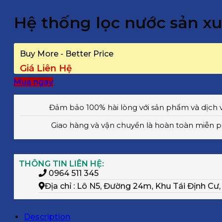
Hệ thống lọc nước sản x
Buy More - Better Price
Giá Liên Hệ
Mua ngay
Đảm bảo 100% hài lòng với sản phẩm và dịch 
Giao hàng và vận chuyển là hoàn toàn miễn p
THÔNG TIN LIÊN HỆ:
0964 511 345
Địa chỉ : Lô N5, Đường 24m, Khu Tái Định Cư
Description