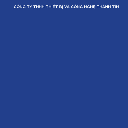
Skip
CÔNG TY TNHH THIẾT BỊ VÀ CÔNG NGHỆ THÀNH TÍN
to
content