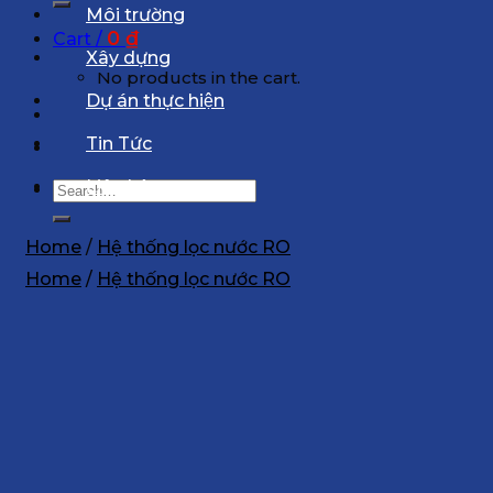
Môi trường
0
₫
Cart /
Xây dựng
No products in the cart.
Dự án thực hiện
Tin Tức
Liên hệ
Search
for:
Home
/
Hệ thống lọc nước RO
Home
/
Hệ thống lọc nước RO