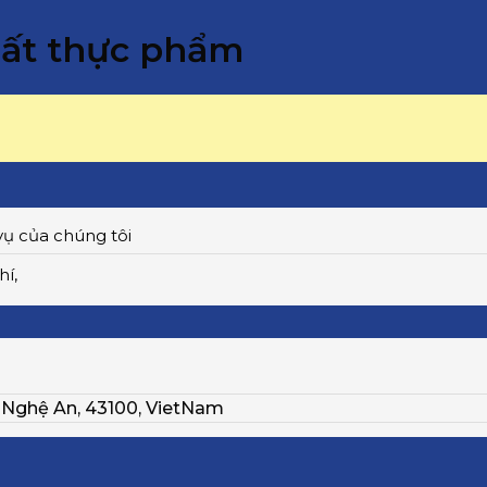
uất thực phẩm
vụ của chúng tôi
hí,
, Nghệ An, 43100, VietNam