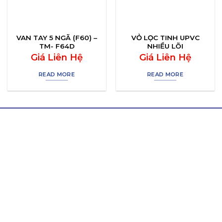
VAN TAY 5 NGÃ (F60) –
VỎ LỌC TINH UPVC
TM- F64D
NHIỀU LÕI
Giá Liên Hệ
Giá Liên Hệ
READ MORE
READ MORE
LIÊN HỆ THÀNH TÍN
Hotline/ Zalo:
0964 511 345
Email:
thanhtinnghean@gmail.com
Địa chỉ:
Lô N5, Đường 24m, Khu Công Nghiệp
Nghi Phú, Nghệ An, 43100
Văn phòng Miền Nam:
B7/12h Ấp 2A , Xã Vĩnh Lộc A
, Huyện Bình Chánh, Thành phố Hồ Chí Minh