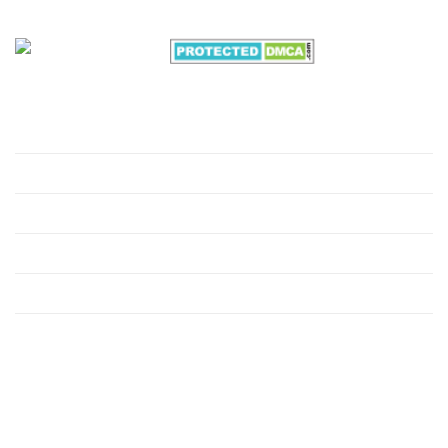
VỀ CHÚNG TÔI
Giới thiệu
Hồ sơ môi trường
Xử lý nước thải
Xử lý nước cấp
Xử lý khí thải công nghiệp
Xử lý rác thải công nghiệp
HỖ TRỢ KHÁCH HÀNG