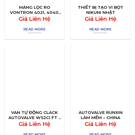
MÀNG LỌC RO
THIẾT BỊ TẠO VI BỌT
VONTRON 4021, 4040,
NIKUNI NHẬT
8040
Giá Liên Hệ
Giá Liên Hệ
READ MORE
READ MORE
VAN TỰ ĐỘNG CLACK
AUTOVALVE RUNXIN
AUTOVALVE WS2CI FT –
LÀM MỀM – CHINA
ST TM
Giá Liên Hệ
Giá Liên Hệ
READ MORE
READ MORE