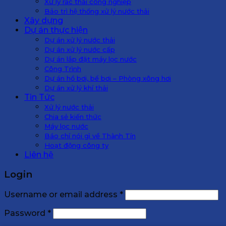
Xử lý rác thải công nghiệp
Bảo trì hệ thống xử lý nước thải
Xây dựng
Dự án thực hiện
Dự án xử lý nước thải
Dự án xử lý nước cấp
Dự án lắp đặt máy lọc nước
Công Trình
Dự án hồ bơi, bể bơi – Phòng xông hơi
Dự án xử lý khí thải
Tin Tức
Xử lý nước thải
Chia sẻ kiến thức
Máy lọc nước
Báo chí nói gì về Thành Tín
Hoạt động công ty
Liên hệ
Login
Username or email address
*
Password
*