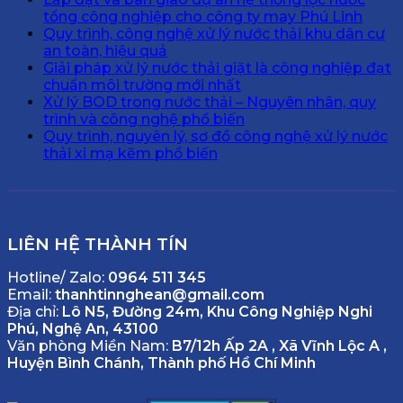
tổng công nghiệp cho công ty may Phú Linh
Quy trình, công nghệ xử lý nước thải khu dân cư
an toàn, hiệu quả
Giải pháp xử lý nước thải giặt là công nghiệp đạt
chuẩn môi trường mới nhất
Xử lý BOD trong nước thải – Nguyên nhân, quy
trình và công nghệ phổ biến
Quy trình, nguyên lý, sơ đồ công nghệ xử lý nước
thải xi mạ kẽm phổ biến
LIÊN HỆ THÀNH TÍN
Hotline/ Zalo:
0964 511 345
Email:
thanhtinnghean@gmail.com
Địa chỉ:
Lô N5, Đường 24m, Khu Công Nghiệp Nghi
Phú, Nghệ An, 43100
Văn phòng Miền Nam:
B7/12h Ấp 2A , Xã Vĩnh Lộc A ,
Huyện Bình Chánh, Thành phố Hồ Chí Minh