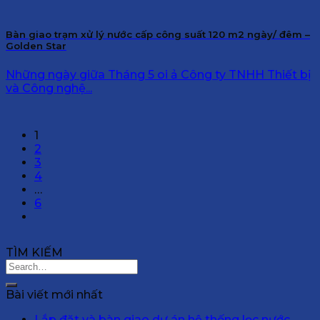
Bàn giao trạm xử lý nước cấp công suất 120 m2 ngày/ đêm –
Golden Star
Những ngày giữa Tháng 5 oi ả Công ty TNHH Thiết bị
và Công nghệ...
1
2
3
4
…
6
TÌM KIẾM
Bài viết mới nhất
Lắp đặt và bàn giao dự án hệ thống lọc nước