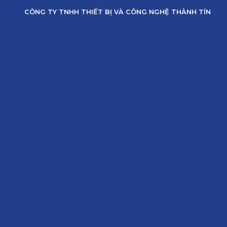
Skip
CÔNG TY TNHH THIẾT BỊ VÀ CÔNG NGHỆ THÀNH TÍN
to
content