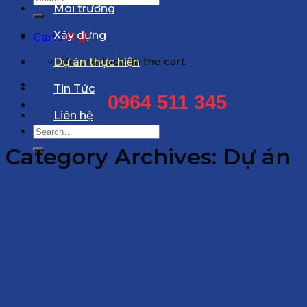
Môi trường
for:
Xây dựng
0
₫
Cart /
No products in the cart.
Dự án thực hiện
Tin Tức
0964 511 345
Liên hệ
Search
for:
Category Archives:
Dự án