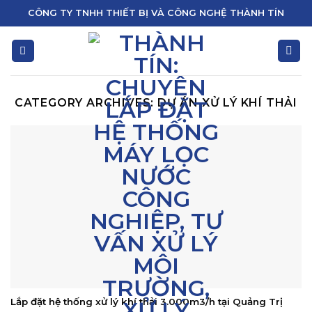
Skip
CÔNG TY TNHH THIẾT BỊ VÀ CÔNG NGHỆ THÀNH TÍN
to
content
CATEGORY ARCHIVES:
DỰ ÁN XỬ LÝ KHÍ THẢI
Lắp đặt hệ thống xử lý khí thải 3.000m3/h tại Quảng Trị