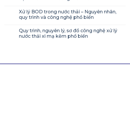
Xử lý BOD trong nước thải – Nguyên nhân,
quy trình và công nghệ phổ biến
Quy trình, nguyên lý, sơ đồ công nghệ xử lý
nước thải xi mạ kẽm phổ biến
LIÊN HỆ THÀNH TÍN
Hotline/ Zalo:
0964 511 345
Email:
thanhtinnghean@gmail.com
Địa chỉ:
Lô N5, Đường 24m, Khu Công Nghiệp
Nghi Phú, Nghệ An, 43100
Văn phòng Miền Nam:
B7/12h Ấp 2A , Xã Vĩnh Lộc A
, Huyện Bình Chánh, Thành phố Hồ Chí Minh