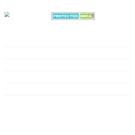
VỀ CHÚNG TÔI
Giới thiệu
Hồ sơ môi trường
Xử lý nước thải
Xử lý nước cấp
Xử lý khí thải công nghiệp
Xử lý rác thải công nghiệp
HỖ TRỢ KHÁCH HÀNG