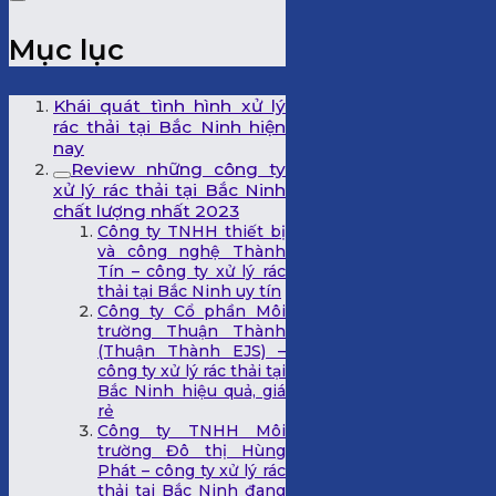
Mục lục
Khái quát tình hình xử lý
rác thải tại Bắc Ninh hiện
nay
Review những công ty
xử lý rác thải tại Bắc Ninh
chất lượng nhất 2023
Công ty TNHH thiết bị
và công nghệ Thành
Tín – công ty xử lý rác
thải tại Bắc Ninh uy tín
Công ty Cổ phần Môi
trường Thuận Thành
(Thuận Thành EJS) –
công ty xử lý rác thải tại
Bắc Ninh hiệu quả, giá
rẻ
Công ty TNHH Môi
trường Đô thị Hùng
Phát – công ty xử lý rác
thải tại Bắc Ninh đang