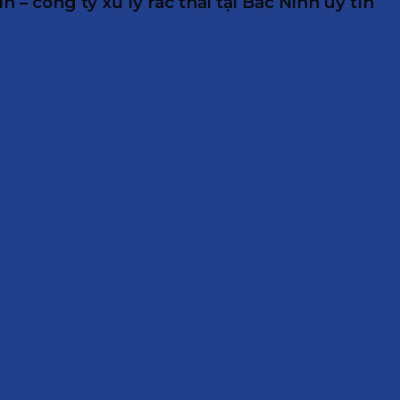
– công ty xử lý rác thải tại Bắc Ninh uy tín