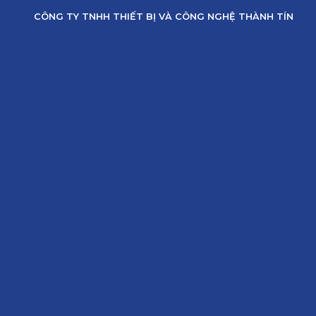
Skip
CÔNG TY TNHH THIẾT BỊ VÀ CÔNG NGHỆ THÀNH TÍN
to
content