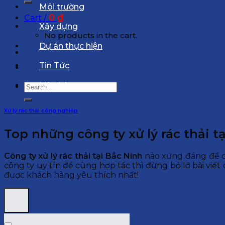
Môi trường
0
₫
Cart /
Xây dựng
No products in the cart.
Dự án thực hiện
Tin Tức
Liên hệ
Search
for:
Xử lý rác thải công nghiệp
Top những công ty xử lý rác thải tạ
Công ty xử lý rác thải tại Bắc Ninh
nào xứng đáng để c
công ty uy tín để cùng hợp tác thì đừng bỏ lỡ bài viết 
được khách hàng yêu thích nhất!