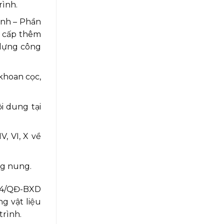
rình.
ình – Phần
g cấp thêm
 dựng công
 khoan cọc,
i dung tại
, VI, X về
ng nung.
264/QĐ-BXD
g vật liệu
trình.