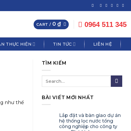
0964 511 345
0
₫
CART /
N THỰC HIỆN
TIN TỨC
LIÊN HỆ
TÌM KIẾM
BÀI VIẾT MỚI NHẤT
ng như thế
Lắp đặt và bàn giao dự án
hệ thống lọc nước tổng
công nghiệp cho công ty