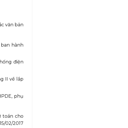
ác văn bản
h ban hành
thống điện
 II về lắp
 HPDE, phụ
ự toán cho
15/02/2017