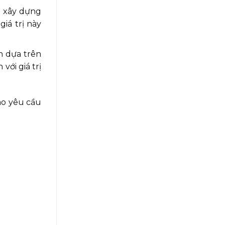
ã xây dựng
iá trị này
n dựa trên
với giá trị
ào yêu cầu