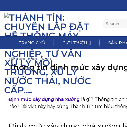
Skip
to
content
Search
for:
TRANG CHỦ
GIỚI THIỆU
SẢN PH
XÂY DỰNG CÔNG TRINH
Thông tin định mức xây dựn
Định mức xây dựng nhà xưởng
là gì? Thông tin ch
nào? Bài viết này hãy cùng Thành Tín tìm hiểu thông 
Định mức xây dựng nhà xưởng là