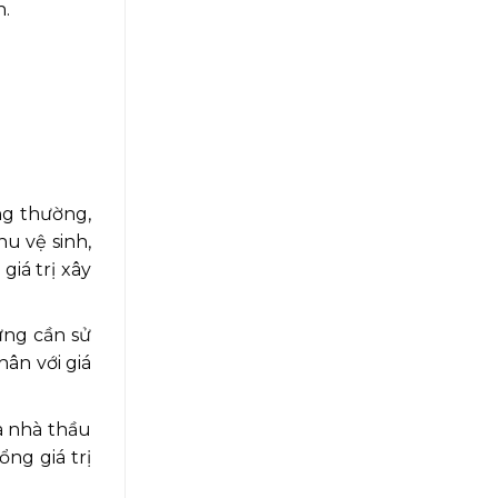
h.
ng thường,
u vệ sinh,
giá trị xây
ựng cần sử
hân với giá
à nhà thầu
ng giá trị