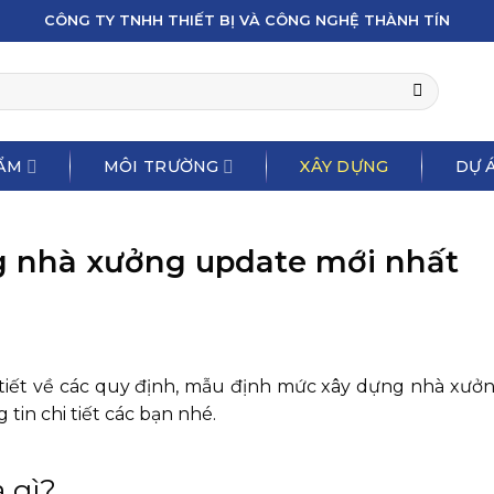
CÔNG TY TNHH THIẾT BỊ VÀ CÔNG NGHỆ THÀNH TÍN
ẨM
MÔI TRƯỜNG
XÂY DỰNG
DỰ Á
g nhà xưởng update mới nhất
i tiết về các quy định, mẫu định mức xây dựng nhà xưở
tin chi tiết các bạn nhé.
 gì?