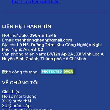
thải xi mạ kẽm phổ biến
LIÊN HỆ THÀNH TÍN
Hotline/ Zalo:
0964 511 345
Email:
thanhtinnghean@gmail.com
Địa chỉ:
Lô N5, Đường 24m, Khu Công Nghiệp Nghi
Phú, Nghệ An, 43100
Văn phòng Miền Nam:
B7/12h Ấp 2A , Xã Vĩnh Lộc A ,
Huyện Bình Chánh, Thành phố Hồ Chí Minh
VỀ CHÚNG TÔI
Giới thiệu
Hồ sơ môi trường
Xử lý nước thải
Xử lý nước cấp