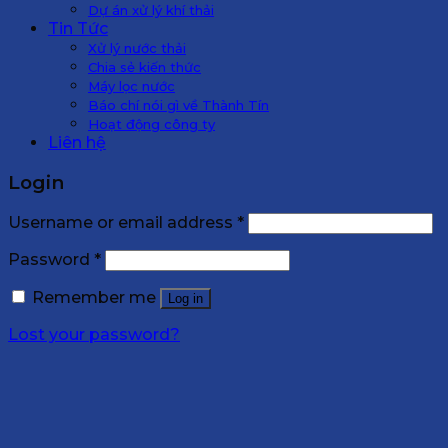
Dự án xử lý khí thải
Tin Tức
Xử lý nước thải
Chia sẻ kiến thức
Máy lọc nước
Báo chí nói gì về Thành Tín
Hoạt động công ty
Liên hệ
Login
Username or email address
*
Password
*
Remember me
Log in
Lost your password?