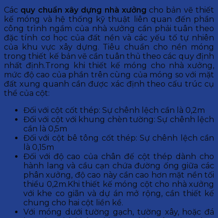
Các
quy chuẩn xây dựng nhà xưởng
cho bản vẽ thiết
kế móng và hệ thống kỹ thuật liên quan đến phần
công trình ngầm của nhà xưởng cần phải tuân theo
đặc tính cơ học của đất nền và các yếu tố tự nhiên
của khu vực xây dựng. Tiêu chuẩn cho nền móng
trong thiết kế bản vẽ cần tuân thủ theo các quy định
nhất định.Trong khi thiết kế móng cho nhà xưởng,
mức độ cao của phần trên cùng của móng so với mặt
đất xung quanh cần được xác định theo cấu trúc cụ
thể của cột:
Đối với cột cốt thép: Sự chênh lệch cần là 0,2m
Đối với cột với khung chèn tường: Sự chênh lệch
cần là 0,5m
Đối với cột bê tông cốt thép: Sự chênh lệch cần
là 0,15m
Đối với độ cao của chân đế cột thép dành cho
hành lang và cầu cạn chứa đường ống giữa các
phân xưởng, độ cao này cần cao hơn mặt nền tối
thiểu 0,2m.Khi thiết kế móng cột cho nhà xưởng
với khe co giãn và dự án mở rộng, cần thiết kế
chung cho hai cột liền kề.
Với móng dưới tường gạch, tường xây, hoặc đá