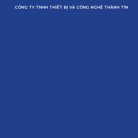
Skip
CÔNG TY TNHH THIẾT BỊ VÀ CÔNG NGHỆ THÀNH TÍN
to
content