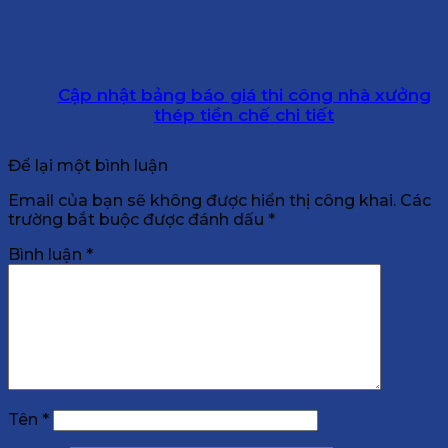
Cập nhật bảng báo giá thi công nhà xưởng
thép tiền chế chi tiết
Để lại một bình luận
Email của bạn sẽ không được hiển thị công khai.
Các
trường bắt buộc được đánh dấu
*
Bình luận
*
Tên
*