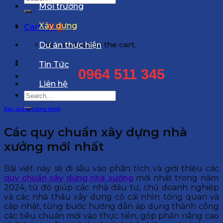
Môi trường
for:
Xây dựng
0
₫
Cart /
No products in the cart.
Dự án thực hiện
Tin Tức
0964 511 345
Liên hệ
Search
for:
Xây dựng công trinh
Các quy chuẩn xây dựng nhà
xưởng mới nhất
Bài viết này sẽ đi sâu vào phân tích và giới thiệu các
quy chuẩn xây dựng nhà xưởng
mới nhất trong năm
2024, từ đó giúp các nhà đầu tư, chủ doanh nghiệp
và các nhà thầu xây dựng có cái nhìn tổng quan và
cập nhật, từng bước hướng dẫn áp dụng thành công
các tiêu chuẩn mới vào thực tiễn, góp phần nâng cao