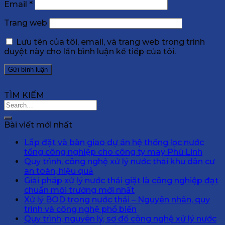
Email
*
Trang web
Lưu tên của tôi, email, và trang web trong trình
duyệt này cho lần bình luận kế tiếp của tôi.
TÌM KIẾM
Bài viết mới nhất
Lắp đặt và bàn giao dự án hệ thống lọc nước
tổng công nghiệp cho công ty may Phú Linh
Quy trình, công nghệ xử lý nước thải khu dân cư
an toàn, hiệu quả
Giải pháp xử lý nước thải giặt là công nghiệp đạt
chuẩn môi trường mới nhất
Xử lý BOD trong nước thải – Nguyên nhân, quy
trình và công nghệ phổ biến
Quy trình, nguyên lý, sơ đồ công nghệ xử lý nước