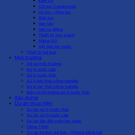
Đèn UV
Cột lọc Composite
Vỏ lọc – Phin lọc
Bồn lọc
Van tay
Van tự động
Thiết bị tạo vi bọt
Màng RO
Vật liệu lọc nước
Thiết bị bể bơi
Môi trường
Hồ sơ môi trường
Xử lý nước cấp
Xử lý nước thải
Xử lý khí thải công nghiệp
Xử lý rác thải công nghiệp
Bảo trì hệ thống xử lý nước thải
Xây dựng
Dự án thực hiện
Dự án xử lý nước thải
Dự án xử lý nước cấp
Dự án lắp đặt máy lọc nước
Công Trình
Dự án hồ bơi, bể bơi – Phòng xông hơi