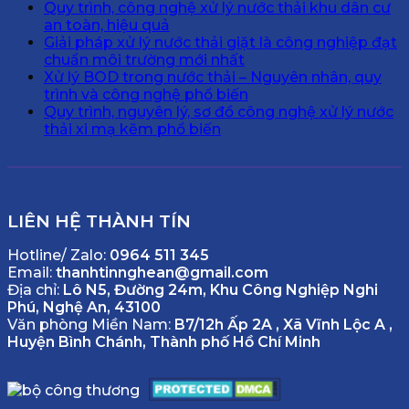
Quy trình, công nghệ xử lý nước thải khu dân cư
an toàn, hiệu quả
Giải pháp xử lý nước thải giặt là công nghiệp đạt
chuẩn môi trường mới nhất
Xử lý BOD trong nước thải – Nguyên nhân, quy
trình và công nghệ phổ biến
Quy trình, nguyên lý, sơ đồ công nghệ xử lý nước
thải xi mạ kẽm phổ biến
LIÊN HỆ THÀNH TÍN
Hotline/ Zalo:
0964 511 345
Email:
thanhtinnghean@gmail.com
Địa chỉ:
Lô N5, Đường 24m, Khu Công Nghiệp Nghi
Phú, Nghệ An, 43100
Văn phòng Miền Nam:
B7/12h Ấp 2A , Xã Vĩnh Lộc A ,
Huyện Bình Chánh, Thành phố Hồ Chí Minh