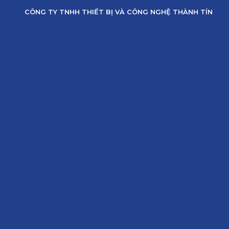
Skip
CÔNG TY TNHH THIẾT BỊ VÀ CÔNG NGHỆ THÀNH TÍN
to
content