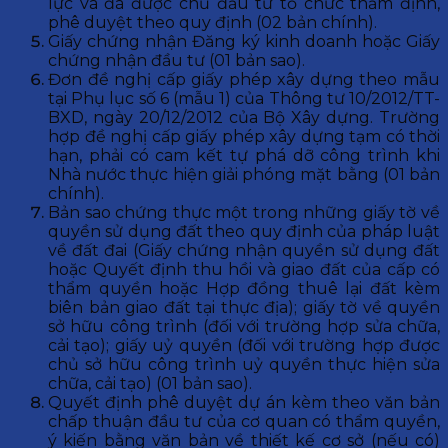
lực và đã được chủ đầu tư tổ chức thẩm định,
phê duyệt theo quy định (02 bản chính).
Giấy chứng nhận Đăng ký kinh doanh hoặc Giấy
chứng nhận đầu tư (01 bản sao).
Đơn đề nghị cấp giấy phép xây dựng theo mẫu
tại Phụ lục số 6 (mẫu 1) của Thông tư 10/2012/TT-
BXD, ngày 20/12/2012 của Bộ Xây dựng. Trường
hợp đề nghị cấp giấy phép xây dựng tạm có thời
hạn, phải có cam kết tự phá dỡ công trình khi
Nhà nước thực hiện giải phóng mặt bằng (01 bản
chính).
Bản sao chứng thực một trong những giấy tờ về
quyền sử dụng đất theo quy định của pháp luật
về đất đai (Giấy chứng nhận quyền sử dụng đất
hoặc Quyết định thu hồi và giao đất của cấp có
thẩm quyền hoặc Hợp đồng thuê lại đất kèm
biên bản giao đất tại thực địa); giấy tờ về quyền
sở hữu công trình (đối với trường hợp sửa chữa,
cải tạo); giấy uỷ quyền (đối với trường hợp được
chủ sở hữu công trình uỷ quyền thực hiện sửa
chữa, cải tạo) (01 bản sao).
Quyết định phê duyệt dự án kèm theo văn bản
chấp thuận đầu tư của cơ quan có thẩm quyền,
ý kiến bằng văn bản về thiết kế cơ sở (nếu có)