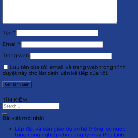
Tên
*
Email
*
Trang web
Lưu tên của tôi, email, và trang web trong trình
duyệt này cho lần bình luận kế tiếp của tôi.
TÌM KIẾM
Bài viết mới nhất
Lắp đặt và bàn giao dự án hệ thống lọc nước
tổng công nghiệp cho công ty may Phú Linh