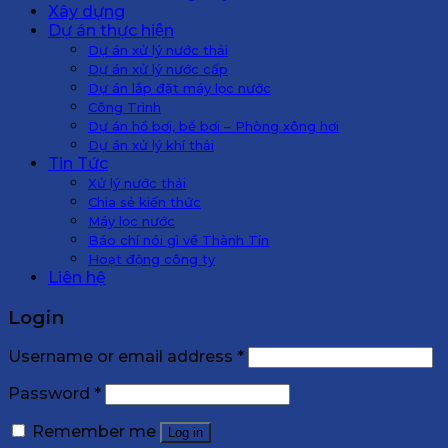
Xây dựng
Dự án thực hiện
Dự án xử lý nước thải
Dự án xử lý nước cấp
Dự án lắp đặt máy lọc nước
Công Trình
Dự án hồ bơi, bể bơi – Phòng xông hơi
Dự án xử lý khí thải
Tin Tức
Xử lý nước thải
Chia sẻ kiến thức
Máy lọc nước
Báo chí nói gì về Thành Tín
Hoạt động công ty
Liên hệ
Login
Username or email address
*
Password
*
Remember me
Log in