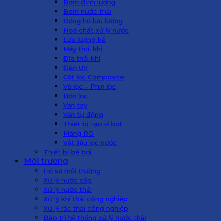
Bơm định lượng
Bơm nước thải
Đồng hồ lưu lượng
Hoá chất xử lý nước
Lưu lượng kế
Máy thổi khí
Đĩa thổi khí
Đèn UV
Cột lọc Composite
Vỏ lọc – Phin lọc
Bồn lọc
Van tay
Van tự động
Thiết bị tạo vi bọt
Màng RO
Vật liệu lọc nước
Thiết bị bể bơi
Môi trường
Hồ sơ môi trường
Xử lý nước cấp
Xử lý nước thải
Xử lý khí thải công nghiệp
Xử lý rác thải công nghiệp
Bảo trì hệ thống xử lý nước thải