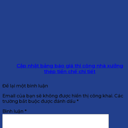
Cập nhật bảng báo giá thi công nhà xưởng
thép tiền chế chi tiết
Để lại một bình luận
Email của bạn sẽ không được hiển thị công khai.
Các
trường bắt buộc được đánh dấu
*
Bình luận
*