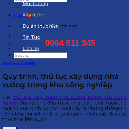
Môi trường
for:
Xây dựng
0
₫
Cart /
No products in the cart.
Dự án thực hiện
Tin Tức
0964 511 345
Liên hệ
Search
for:
Xây dựng công trinh
Quy trình, thủ tục xây dựng nhà
xưởng trong khu công nghiệp
Các
thủ tục xây dựng nhà xưởng trong khu công
nghiệp
đòi hỏi chủ đầu tư và nhà thầu phải tuân thủ
một số quy định cụ thể. Dưới đây là những thông tin
tổng hợp chi tiết nhất giúp doanh nghiệp giải đáp các
thắc mắc liên quan.