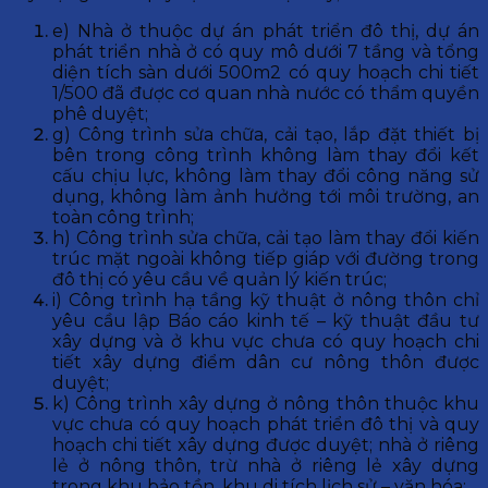
e) Nhà ở thuộc dự án phát triển đô thị, dự án
phát triển nhà ở có quy mô dưới 7 tầng và tổng
diện tích sàn dưới 500m2 có quy hoạch chi tiết
1/500 đã được cơ quan nhà nước có thẩm quyền
phê duyệt;
g) Công trình sửa chữa, cải tạo, lắp đặt thiết bị
bên trong công trình không làm thay đổi kết
cấu chịu lực, không làm thay đổi công năng sử
dụng, không làm ảnh hưởng tới môi trường, an
toàn công trình;
h) Công trình sửa chữa, cải tạo làm thay đổi kiến
trúc mặt ngoài không tiếp giáp với đường trong
đô thị có yêu cầu về quản lý kiến trúc;
i) Công trình hạ tầng kỹ thuật ở nông thôn chỉ
yêu cầu lập Báo cáo kinh tế – kỹ thuật đầu tư
xây dựng và ở khu vực chưa có quy hoạch chi
tiết xây dựng điểm dân cư nông thôn được
duyệt;
k) Công trình xây dựng ở nông thôn thuộc khu
vực chưa có quy hoạch phát triển đô thị và quy
hoạch chi tiết xây dựng được duyệt; nhà ở riêng
lẻ ở nông thôn, trừ nhà ở riêng lẻ xây dựng
trong khu bảo tồn, khu di tích lịch sử – văn hóa;