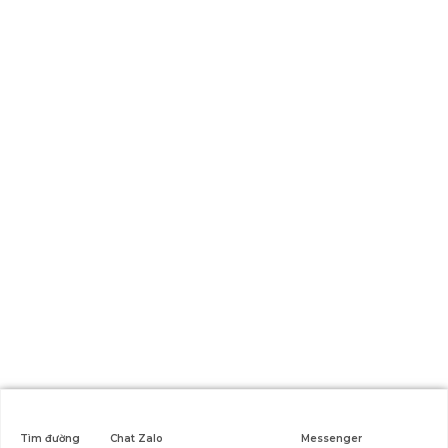
Xử lý rác thải công nghiệp
HỖ TRỢ KHÁCH HÀNG
KẾT NỐI MXH CHÚNG TÔI
Copyright @2022
thanhtin.net
. All rights reserved!
Tìm đường
Chat Zalo
Messenger