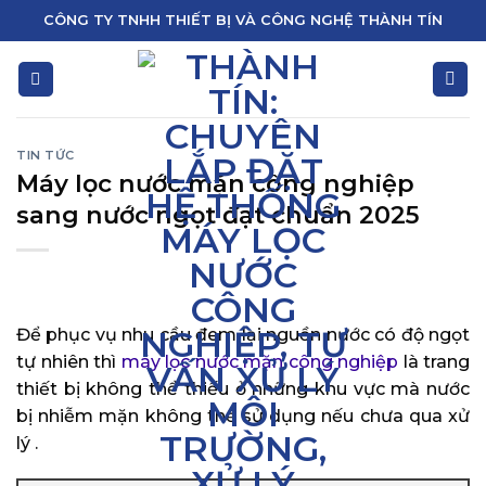
Skip
CÔNG TY TNHH THIẾT BỊ VÀ CÔNG NGHỆ THÀNH TÍN
to
content
TIN TỨC
Máy lọc nước mặn công nghiệp
sang nước ngọt đạt chuẩn 2025
Để phục vụ nhu cầu đem lại nguồn nước có độ ngọt
tự nhiên thì
máy lọc nước mặn công nghiệp
là trang
thiết bị không thể thiếu ở những khu vực mà nước
bị nhiễm mặn không thể sử dụng nếu chưa qua xử
lý .