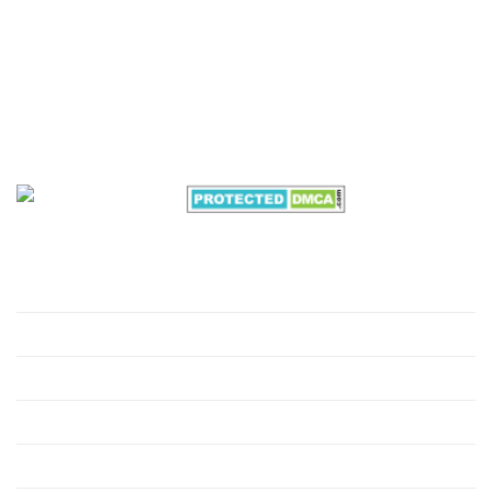
Email:
thanhtinnghean@gmail.com
Địa chỉ:
Lô N5, Đường 24m, Khu Công Nghiệp
Nghi Phú, Nghệ An, 43100
Văn phòng Miền Nam:
B7/12h Ấp 2A , Xã Vĩnh Lộc A
, Huyện Bình Chánh, Thành phố Hồ Chí Minh
VỀ CHÚNG TÔI
Giới thiệu
Hồ sơ môi trường
Xử lý nước thải
Xử lý nước cấp
Xử lý khí thải công nghiệp