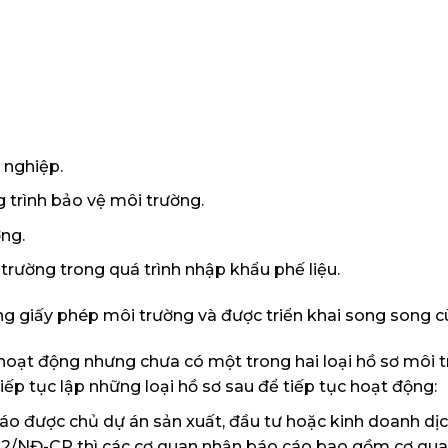
 nghiệp.
 trình bảo vệ môi trường.
ờng.
trường trong quá trình nhập khẩu phế liệu.
ng giấy phép môi trường và được triển khai song song c
 hoạt động nhưng chưa có một trong hai loại hồ sơ môi 
iếp tục lập những loại hồ sơ sau để tiếp tục hoạt động:
áo được chủ dự án sản xuất, đầu tư hoặc kinh doanh dịc
022/NĐ-CP thì các cơ quan nhận báo cáo bao gồm cơ qu