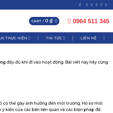
0964 511 345
0
₫
CART /
N THỰC HIỆN
TIN TỨC
LIÊN HỆ
G
ờng
đầy đủ khi đi vào hoạt động. Bài viết này hãy cùng
đó có thể gây ảnh hưởng đến môi trường. Hồ sơ môi
ý kiến của các bên liên quan và các biện pháp đề