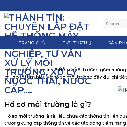
Skip
to
content
Search
for:
TRANG CHỦ
GIỚI THIỆU
SẢN PH
Hồ sơ môi trường
là gì?
Hồ sơ môi trường gồm những 
chúng tôi tìm hiểu về hồ sơ môi trường đầy đủ, chi ti
Hồ sơ môi trường là gì?
Hồ sơ môi trường
là tài liệu chứa các thông tin liê
trường cung cấp thông tin về các tác động tiềm năng