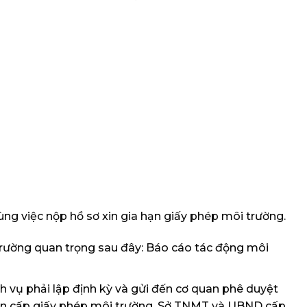
ùng việc nộp hồ sơ xin gia hạn giấy phép môi trường.
trường quan trọng sau đây: Báo cáo tác động môi
h vụ phải lập định kỳ và gửi đến cơ quan phê duyệt
an cấp giấy phép môi trường, Sở TNMT và UBND cấp