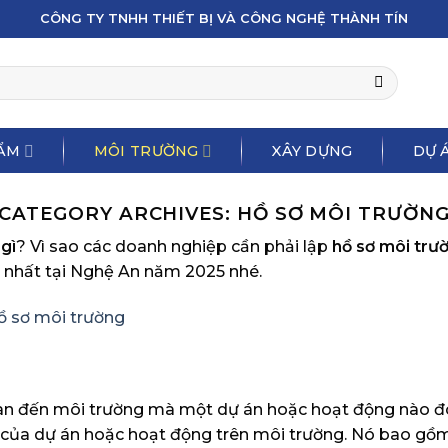
CÔNG TY TNHH THIẾT BỊ VÀ CÔNG NGHỆ THÀNH TÍN
ẨM
MÔI TRƯỜNG
XÂY DỰNG
DỰ Á
CATEGORY ARCHIVES:
HỒ SƠ MÔI TRƯỜN
gì
? Vì sao các doanh nghiệp cần phải lập
hồ sơ môi trư
ết nhất tại Nghệ An năm 2025 nhé.
n quan đến môi trường mà một dự án hoặc hoạt động nào 
 của dự án hoặc hoạt động trên môi trường. Nó bao gồm 