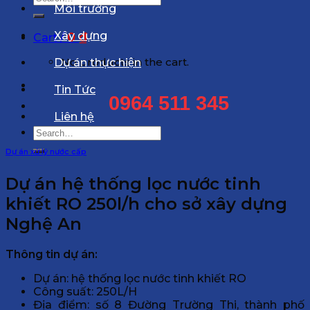
Môi trường
for:
Xây dựng
0
₫
Cart /
No products in the cart.
Dự án thực hiện
Tin Tức
0964 511 345
Liên hệ
Search
for:
Dự án xử lý nước cấp
Dự án hệ thống lọc nước tinh
khiết RO 250l/h cho sở xây dựng
Nghệ An
Thông tin dự án:
Dự án: hệ thống lọc nước tinh khiết RO
Công suất: 250L/H
Địa điểm: số 8 Đường Trường Thi, thành phố