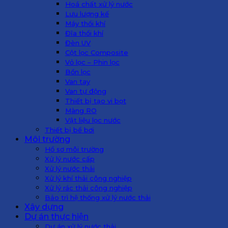
Hoá chất xử lý nước
Lưu lượng kế
Máy thổi khí
Đĩa thổi khí
Đèn UV
Cột lọc Composite
Vỏ lọc – Phin lọc
Bồn lọc
Van tay
Van tự động
Thiết bị tạo vi bọt
Màng RO
Vật liệu lọc nước
Thiết bị bể bơi
Môi trường
Hồ sơ môi trường
Xử lý nước cấp
Xử lý nước thải
Xử lý khí thải công nghiệp
Xử lý rác thải công nghiệp
Bảo trì hệ thống xử lý nước thải
Xây dựng
Dự án thực hiện
Dự án xử lý nước thải