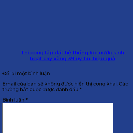
Thi công lắp đặt hệ thống lọc nước sinh
hoạt cây xăng 39 uy tín, hiệu quả
Để lại một bình luận
Email của bạn sẽ không được hiển thị công khai.
Các
trường bắt buộc được đánh dấu
*
Bình luận
*