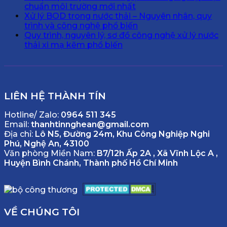
chuẩn môi trường mới nhất
Xử lý BOD trong nước thải – Nguyên nhân, quy
trình và công nghệ phổ biến
Quy trình, nguyên lý, sơ đồ công nghệ xử lý nước
thải xi mạ kẽm phổ biến
LIÊN HỆ THÀNH TÍN
Hotline/ Zalo:
0964 511 345
Email:
thanhtinnghean@gmail.com
Địa chỉ:
Lô N5, Đường 24m, Khu Công Nghiệp Nghi
Phú, Nghệ An, 43100
Văn phòng Miền Nam:
B7/12h Ấp 2A , Xã Vĩnh Lộc A ,
Huyện Bình Chánh, Thành phố Hồ Chí Minh
VỀ CHÚNG TÔI