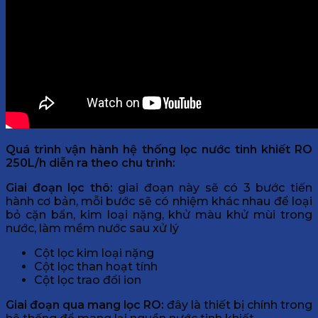
Quá trình vận hành hệ thống lọc nước tinh khiết RO
250L/h diễn ra theo chu trình:
Giai đoạn lọc thô:
giai đoạn này sẽ có 3 bước tiến
hành cơ bản, mỗi bước sẽ có nhiệm khác nhau để loại
bỏ cặn bẩn, kim loại nặng, khử màu khử mùi trong
nước, làm mềm nước sau xử lý
Cột lọc kim loại nặng
Cột lọc than hoạt tính
Cột lọc trao đổi ion
Giai đoạn qua mang lọc RO:
đây là thiết bị chính trong