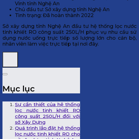
Vinh tỉnh Nghệ An
Chủ đầu tư: Sở xây dựng tỉnh Nghệ An
Tình trạng: Đã hoàn thành 2022
Sở xây dựng tỉnh Nghệ An đầu tư hệ thống lọc nước
tinh khiết RO công suất 250L/H phục vụ nhu cầu sử
dụng nước uống trực tiếp số lượng lớn cho cán bộ,
nhân viên làm việc trực tiếp tại nơi đây.
Mục lục
Sự cần thiết của hệ thống
lọc nước tinh khiết RO
công suất 250L/H đối với
sở Xây Dựng
Quá trình lắp đặt hệ thống
lọc nước tinh khiết RO cho