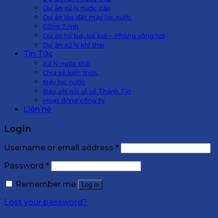
Dự án xử lý nước cấp
Dự án lắp đặt máy lọc nước
Công Trình
Dự án hồ bơi, bể bơi – Phòng xông hơi
Dự án xử lý khí thải
Tin Tức
Xử lý nước thải
Chia sẻ kiến thức
Máy lọc nước
Báo chí nói gì về Thành Tín
Hoạt động công ty
Liên hệ
Login
Username or email address
*
Password
*
Remember me
Log in
Lost your password?