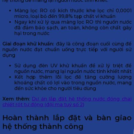
hệ thống để mang lại nguồn nước tinh khiết.
Màng lọc RO có kích thước khe lọc chỉ 0,0001
micro, loại bỏ đến 99,8% tạp chất vi khuẩn
Ngay khi xử lý qua màng lọc RO thì nguồn nước
đã đảm bảo sạch, an toàn, không còn chất gây
hại trong nước
Giai đoạn khử khuẩn:
đây là công đoạn cuối cùng để
nguồn nước đạt chuẩn uống trực tiếp với người sử
dụng
Sử dụng đèn UV khử khuẩn để xử lý triệt để
nguồn nước, mang lại nguồn nước tinh khiết nhất
Kết hợp thêm lõi lọc để tăng cường lượng
khoáng chất có lợi vào trong nguồn nước, mang
đến sức khỏe cho người tiêu dùng
Xem thêm
:
Dự án lắp đặt hệ thống nước đóng chai
chiết rót tự động (đội ma tuý số 2)
Hoàn thành lắp đặt và bàn giao
hệ thống thành công