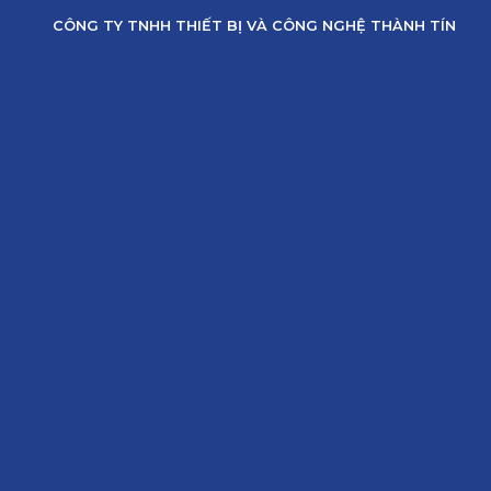
Skip
CÔNG TY TNHH THIẾT BỊ VÀ CÔNG NGHỆ THÀNH TÍN
to
content