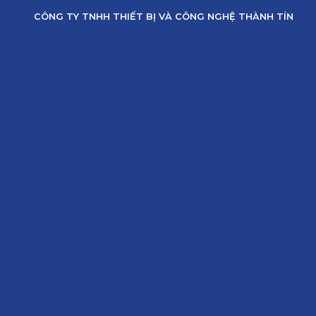
Skip
CÔNG TY TNHH THIẾT BỊ VÀ CÔNG NGHỆ THÀNH TÍN
to
content