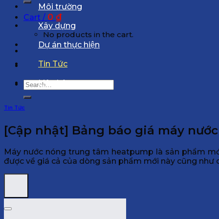
Môi trường
0
₫
Cart /
Xây dựng
No products in the cart.
Dự án thực hiện
Tin Tức
Liên hệ
Search
for:
Tin Tức
[Cập nhật] Bảng báo giá máy nướ
Máy nước nóng trung tâm heatpump là sản phẩm mới 
được về giá cả của dòng sản phẩm mới này cũng như 