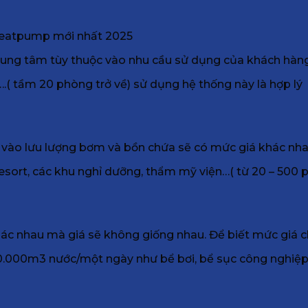
 heatpump mới nhất 2025
rung tâm tùy thuộc vào nhu cầu sử dụng của khách hàng
….( tầm 20 phòng trở về) sử dụng hệ thống này là hợp lý
 vào lưu lượng bơm và bồn chứa sẽ có mức giá khác nh
resort, các khu nghỉ dưỡng, thẩm mỹ viện…( từ 20 – 500 
 nhau mà giá sẽ không giống nhau. Để biết mức giá chi t
 10.000m3 nước/một ngày như bể bơi, bể sục công nghiệ