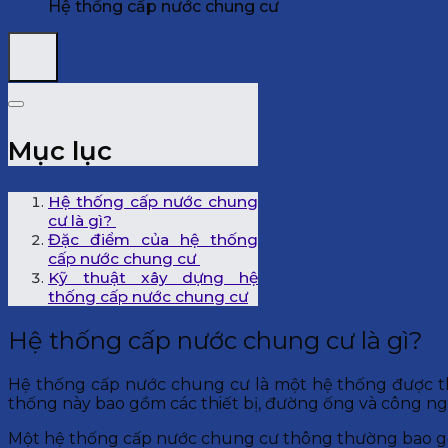
Hệ thống cấp nước chung cư
Mục lục
Hệ thống cấp nước chung
cư là gì?
Đặc điểm của hệ thống
cấp nước chung cư
Kỹ thuật xây dựng hệ
thống cấp nước chung cư
Hệ thống cấp nước chung cư là gì?
Hệ thống cấp nước chung cư là một hệ thống được thi
thống này bao gồm các thiết bị, đường ống và công n
Một hệ thống cấp nước chung cư thông thường bao g