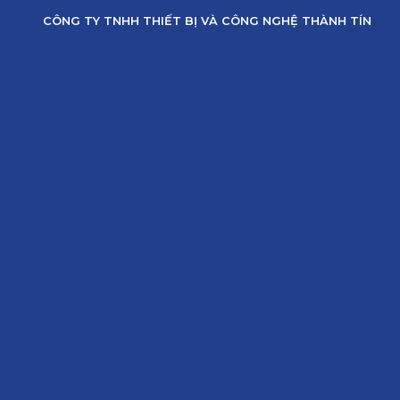
Skip
CÔNG TY TNHH THIẾT BỊ VÀ CÔNG NGHỆ THÀNH TÍN
to
content