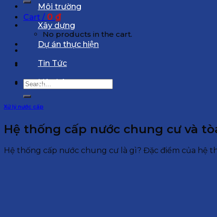
Môi trường
0
₫
Cart /
Xây dựng
No products in the cart.
Dự án thực hiện
Tin Tức
Liên hệ
Search
for:
Xử lý nước cấp
Hệ thống cấp nước chung cư và tò
Hệ thống cấp nước chung cư là gì? Đặc điểm của hệ th