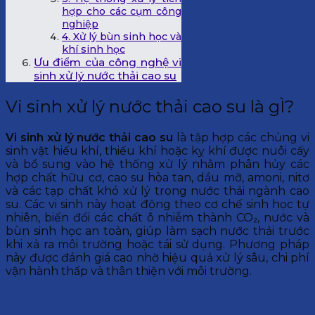
hợp cho các cụm công
nghiệp
4. Xử lý bùn sinh học và
khí sinh học
Ưu điểm của công nghệ vi
sinh xử lý nước thải cao su
Vi sinh xử lý nước thải cao su là gÌ?
Vi sinh xử lý nước thải cao su
là tập hợp các chủng vi
sinh vật hiếu khí, thiếu khí hoặc kỵ khí được nuôi cấy
và bổ sung vào hệ thống xử lý nhằm phân hủy các
hợp chất hữu cơ, cao su hòa tan, dầu mỡ, amoni, nitơ
và các tạp chất khó xử lý trong nước thải ngành cao
su. Các vi sinh này hoạt động theo cơ chế sinh học tự
nhiên, biến đổi các chất ô nhiễm thành CO₂, nước và
bùn sinh học an toàn, giúp làm sạch nước thải trước
khi xả ra môi trường hoặc tái sử dụng. Phương pháp
này được đánh giá cao nhờ hiệu quả xử lý sâu, chi phí
vận hành thấp và thân thiện với môi trường.