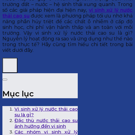
trường đất – nước – hệ sinh thái xung quanh. Trong
số các giải pháp hiện đại hiện nay,
vi sinh xử lý nước
thải cao su
được xem là phương pháp tối ưu nhờ khả
năng phân hủy triệt để các chất ô nhiễm ở cấp độ
sinh học, chi phí vận hành thấp và an toàn với môi
trường. Vậy vi sinh xử lý nước thải cao su là gì?
Nguyên lý hoạt động ra sao và ứng dụng như thế nào
trong thực tế? Hãy cùng tìm hiểu chi tiết trong bài
viết dưới đây.
Mục lục
Vi sinh xử lý nước thải cao
su là gÌ?
Đặc thù nước thải cao su
ảnh hưởng đến vi sinh
Các nhóm vi sinh xử lý