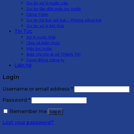
Dự án xử lý nước cấp
Dự án lắp đặt máy lọc nước
Công Trình
Dự án hồ bơi, bể bơi – Phòng xông hơi
Dự án xử lý khí thải
Tin Tức
Xử lý nước thải
Chia sẻ kiến thức
Máy lọc nước
Báo chí nói gì về Thành Tín
Hoạt động công ty
Liên hệ
Login
Username or email address
*
Password
*
Remember me
Log in
Lost your password?