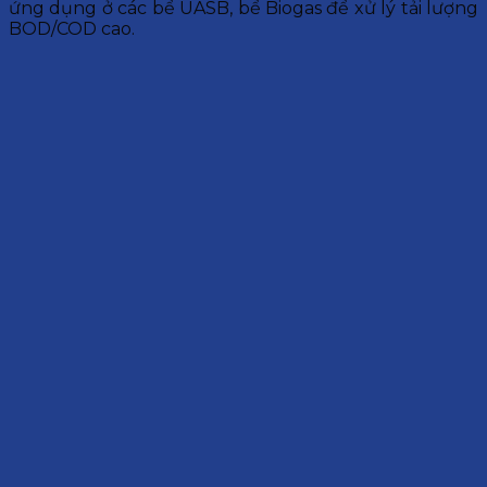
ứng dụng ở các bể UASB, bể Biogas để xử lý tải lượng
BOD/COD cao.