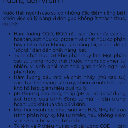
hưởng đến vi sinh
Nước thải ngành cao su có những đặc điểm riêng biệt
khiến việc xử lý bằng vi sinh gặp không ít thách thức,
cụ thể:
Hàm lượng COD, BOD rất cao: Do chứa cao su
hòa tan, axit hữu cơ, protein và chất hữu cơ phân
hủy chậm. Nếu không cân bằng tải, vi sinh dễ bị
“sốc tải” dẫn đến chết hàng loạt.
Tỷ lệ chất hữu cơ khó phân hủy lớn: Một phần
cao su trong nước thải thuộc nhóm polymer tự
nhiên, vi sinh phải mất thời gian thích nghi và
phân hủy.
Hàm lượng dầu mỡ và chất nhầy (mủ cao su)
cao: Tạo lớp màng cản oxy, khiến vi sinh hiếu khí
khó hô hấp, giảm hiệu quả xử lý.
pH thường dao động thấp (pH 3 – 5) do sử dụng
axit trong quá trình đông tụ mủ → cần trung
hòa trước khi đưa vào bể vi sinh.
Mùi hôi mạnh do phát sinh khí H₂S, NH₃ từ quá
trình phân hủy kỵ khí tự nhiên, nếu không kiểm
soát sẽ ức chế vi sinh hiếu khí.
Tỷ lệ N và P thiếu hụt so với tải lượng COD → cần