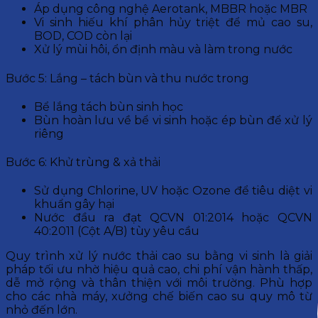
Áp dụng công nghệ Aerotank, MBBR hoặc MBR
Vi sinh hiếu khí phân hủy triệt để mủ cao su,
BOD, COD còn lại
Xử lý mùi hôi, ổn định màu và làm trong nước
Bước 5: Lắng – tách bùn và thu nước trong
Bể lắng tách bùn sinh học
Bùn hoàn lưu về bể vi sinh hoặc ép bùn để xử lý
riêng
Bước 6: Khử trùng & xả thải
Sử dụng Chlorine, UV hoặc Ozone để tiêu diệt vi
khuẩn gây hại
Nước đầu ra đạt QCVN 01:2014 hoặc QCVN
40:2011 (Cột A/B) tùy yêu cầu
Quy trình xử lý nước thải cao su bằng vi sinh là giải
pháp tối ưu nhờ hiệu quả cao, chi phí vận hành thấp,
dễ mở rộng và thân thiện với môi trường. Phù hợp
cho các nhà máy, xưởng chế biến cao su quy mô từ
nhỏ đến lớn.