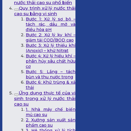
nước thải cao su phổ biến
Quy trình xử lý nước thải
cao su bằng vi sinh
Bước 1: Xử lý sơ bộ –
tách rác, dầu mỡ và
điều hòa pH
Bước 2: Xử lý kỵ khí –
giảm tải COD/BOD cao
Bước 3: Xử lý thiếu khí
(Anoxic) – khử Nitrat
Bước 4: Xử lý hiếu khí –
phân hủy sâu chất hữu
cơ
Bước 5: Lắng – tách
bùn và thu nước trong
Bước 6: Khử trùng & xả
thải
Ứng dụng thực tế của vi
sinh trong xử lý nước thải
cao su
1. Nhà máy chế biến
mủ cao su
2. Xưởng sản xuất sản
phẩm cao su
3. Hệ thống xử lý tích