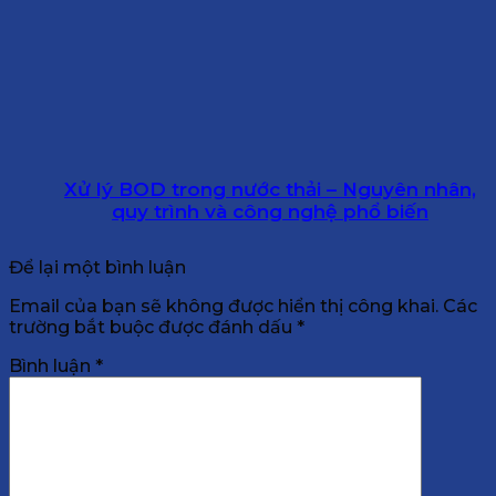
Xử lý BOD trong nước thải – Nguyên nhân,
quy trình và công nghệ phổ biến
Để lại một bình luận
Email của bạn sẽ không được hiển thị công khai.
Các
trường bắt buộc được đánh dấu
*
Bình luận
*