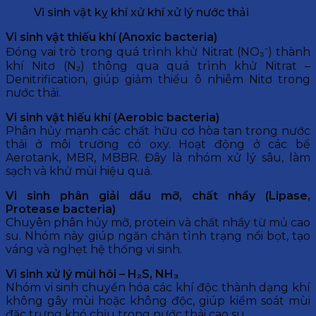
Vi sinh vật kỵ khí xử khí xử lý nước thải
Vi sinh vật thiếu khí (Anoxic bacteria)
Đóng vai trò trong quá trình khử Nitrat (NO₃⁻) thành
khí Nitơ (N₂) thông qua quá trình khử Nitrat –
Denitrification, giúp giảm thiểu ô nhiễm Nitơ trong
nước thải.
Vi sinh vật hiếu khí (Aerobic bacteria)
Phân hủy mạnh các chất hữu cơ hòa tan trong nước
thải ở môi trường có oxy. Hoạt động ở các bể
Aerotank, MBR, MBBR. Đây là nhóm xử lý sâu, làm
sạch và khử mùi hiệu quả.
Vi sinh phân giải dầu mỡ, chất nhầy (Lipase,
Protease bacteria)
Chuyên phân hủy mỡ, protein và chất nhầy từ mủ cao
su. Nhóm này giúp ngăn chặn tình trạng nổi bọt, tạo
váng và nghẹt hệ thống vi sinh.
Vi sinh xử lý mùi hôi – H₂S, NH₃
Nhóm vi sinh chuyển hóa các khí độc thành dạng khí
không gây mùi hoặc không độc, giúp kiểm soát mùi
đặc trưng khó chịu trong nước thải cao su.