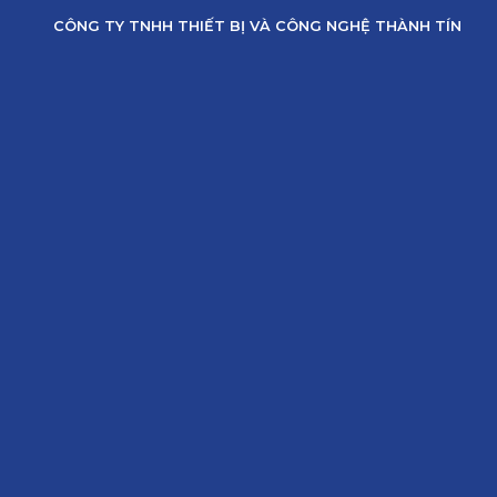
Skip
CÔNG TY TNHH THIẾT BỊ VÀ CÔNG NGHỆ THÀNH TÍN
to
content