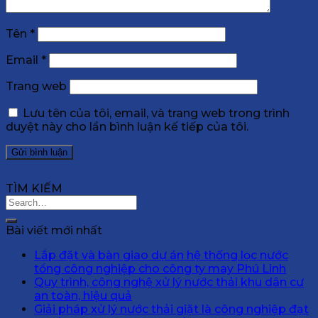
Tên
*
Email
*
Trang web
Lưu tên của tôi, email, và trang web trong trình
duyệt này cho lần bình luận kế tiếp của tôi.
TÌM KIẾM
Bài viết mới nhất
Lắp đặt và bàn giao dự án hệ thống lọc nước
tổng công nghiệp cho công ty may Phú Linh
Quy trình, công nghệ xử lý nước thải khu dân cư
an toàn, hiệu quả
Giải pháp xử lý nước thải giặt là công nghiệp đạt