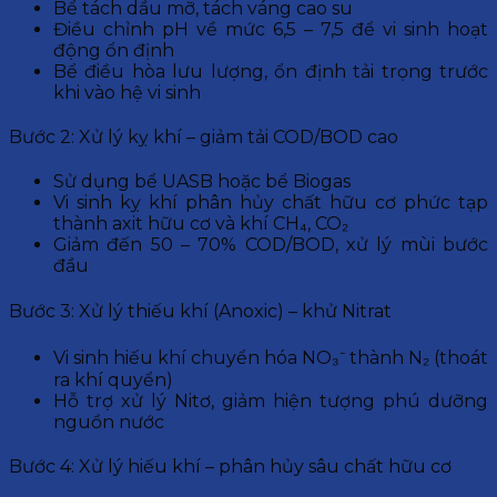
Bể tách dầu mỡ, tách váng cao su
Điều chỉnh pH về mức 6,5 – 7,5 để vi sinh hoạt
động ổn định
Bể điều hòa lưu lượng, ổn định tải trọng trước
khi vào hệ vi sinh
Bước 2: Xử lý kỵ khí – giảm tải COD/BOD cao
Sử dụng bể UASB hoặc bể Biogas
Vi sinh kỵ khí phân hủy chất hữu cơ phức tạp
thành axit hữu cơ và khí CH₄, CO₂
Giảm đến 50 – 70% COD/BOD, xử lý mùi bước
đầu
Bước 3: Xử lý thiếu khí (Anoxic) – khử Nitrat
Vi sinh hiếu khí chuyển hóa NO₃⁻ thành N₂ (thoát
ra khí quyển)
Hỗ trợ xử lý Nitơ, giảm hiện tượng phú dưỡng
nguồn nước
Bước 4: Xử lý hiếu khí – phân hủy sâu chất hữu cơ