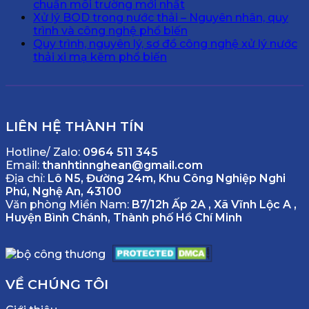
chuẩn môi trường mới nhất
Xử lý BOD trong nước thải – Nguyên nhân, quy
trình và công nghệ phổ biến
Quy trình, nguyên lý, sơ đồ công nghệ xử lý nước
thải xi mạ kẽm phổ biến
LIÊN HỆ THÀNH TÍN
Hotline/ Zalo:
0964 511 345
Email:
thanhtinnghean@gmail.com
Địa chỉ:
Lô N5, Đường 24m, Khu Công Nghiệp Nghi
Phú, Nghệ An, 43100
Văn phòng Miền Nam:
B7/12h Ấp 2A , Xã Vĩnh Lộc A ,
Huyện Bình Chánh, Thành phố Hồ Chí Minh
VỀ CHÚNG TÔI