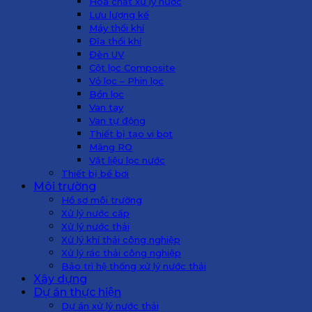
Hoá chất xử lý nước
Lưu lượng kế
Máy thổi khí
Đĩa thổi khí
Đèn UV
Cột lọc Composite
Vỏ lọc – Phin lọc
Bồn lọc
Van tay
Van tự động
Thiết bị tạo vi bọt
Màng RO
Vật liệu lọc nước
Thiết bị bể bơi
Môi trường
Hồ sơ môi trường
Xử lý nước cấp
Xử lý nước thải
Xử lý khí thải công nghiệp
Xử lý rác thải công nghiệp
Bảo trì hệ thống xử lý nước thải
Xây dựng
Dự án thực hiện
Dự án xử lý nước thải