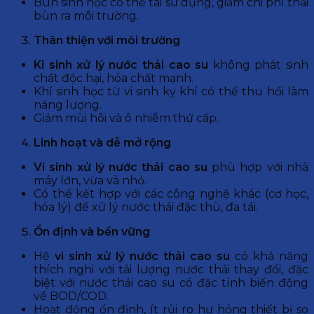
Bùn sinh học có thể tái sử dụng, giảm chi phí thải
bùn ra môi trường.
Thân thiện với môi trường
Ki sinh
xử lý nước thải cao su
không phát sinh
chất độc hại, hóa chất mạnh.
Khí sinh học từ vi sinh kỵ khí có thể thu hồi làm
năng lượng.
Giảm mùi hôi và ô nhiễm thứ cấp.
Linh hoạt và dễ mở rộng
Vi sinh
xử lý nước thải cao su
phù hợp với nhà
máy lớn, vừa và nhỏ.
Có thể kết hợp với các công nghệ khác (cơ học,
hóa lý) để xử lý nước thải đặc thù, đa tải.
Ổn định và bền vững
Hệ
vi sinh
xử lý nước thải cao su
có khả năng
thích nghi với tải lượng nước thải thay đổi, đặc
biệt với nước thải cao su có đặc tính biến động
về BOD/COD.
Hoạt động ổn định, ít rủi ro hư hỏng thiết bị so