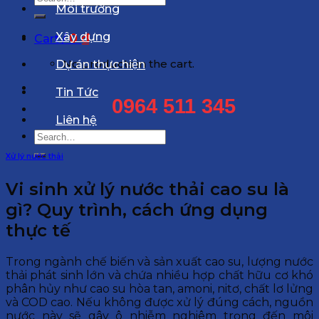
Môi trường
for:
Xây dựng
0
₫
Cart /
No products in the cart.
Dự án thực hiện
Tin Tức
0964 511 345
Liên hệ
Search
for:
Xử lý nước thải
Vi sinh xử lý nước thải cao su là
gì? Quy trình, cách ứng dụng
thực tế
Trong ngành chế biến và sản xuất cao su, lượng nước
thải phát sinh lớn và chứa nhiều hợp chất hữu cơ khó
phân hủy như cao su hòa tan, amoni, nitơ, chất lơ lửng
và COD cao. Nếu không được xử lý đúng cách, nguồn
nước này sẽ gây ô nhiễm nghiêm trọng đến môi