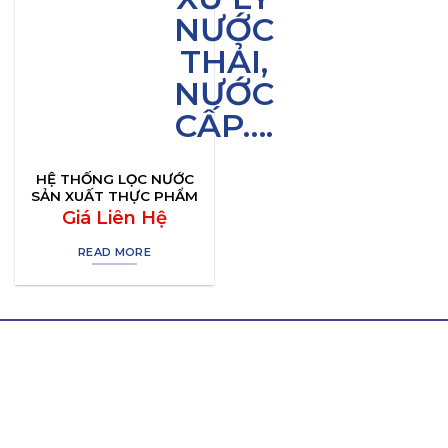
HỆ THỐNG LỌC NƯỚC
SẢN XUẤT THỰC PHẨM
Giá Liên Hệ
READ MORE
LIÊN HỆ THÀNH TÍN
Hotline/ Zalo:
0964 511 345
Email:
thanhtinnghean@gmail.com