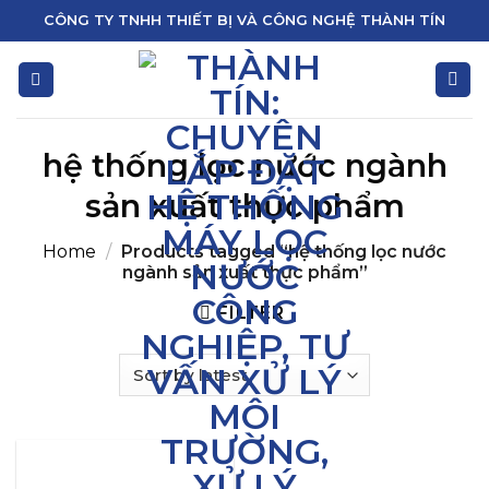
Skip
CÔNG TY TNHH THIẾT BỊ VÀ CÔNG NGHỆ THÀNH TÍN
to
content
hệ thống lọc nước ngành
sản xuất thực phẩm
Home
/
Products tagged “hệ thống lọc nước
ngành sản xuất thực phẩm”
FILTER