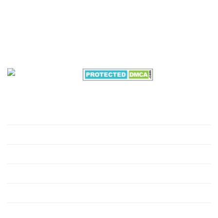
Địa chỉ:
Lô N5, Đường 24m, Khu Công Nghiệp
Nghi Phú, Nghệ An, 43100
Văn phòng Miền Nam:
B7/12h Ấp 2A , Xã Vĩnh Lộc A
, Huyện Bình Chánh, Thành phố Hồ Chí Minh
VỀ CHÚNG TÔI
Giới thiệu
Hồ sơ môi trường
Xử lý nước thải
Xử lý nước cấp
Xử lý khí thải công nghiệp
Xử lý rác thải công nghiệp