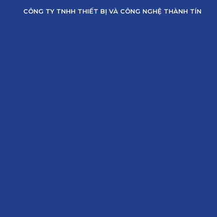
Skip
CÔNG TY TNHH THIẾT BỊ VÀ CÔNG NGHỆ THÀNH TÍN
to
content