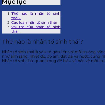
Mục lục
Thế nào là nhân tố sinh
thái?
Các loại nhân tố sinh thái
Vai trò của nhân tố sinh
thái
Thế nào là nhân tố sinh thái?
Nhân tố sinh thái là yếu tố gắn liền với môi trường sốn
như ánh sáng, nhiệt độ, độ ẩm, đất đai và nước, cũng nh
Nhân tố sinh thái quan trọng để hiểu và bảo vệ môi trư