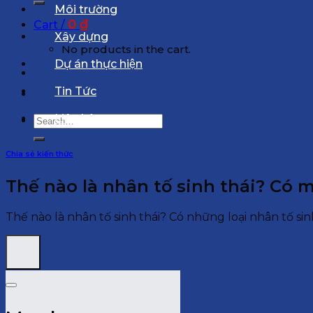
Môi trường
0
₫
Cart /
Xây dựng
No products in the cart.
Dự án thực hiện
Tin Tức
Liên hệ
Search
for:
Chia sẻ kiến thức
Thế nào là nhân tố sinh thái? Có m
Thế nào là nhân tố sinh thái? Có những loại nhân tố sin