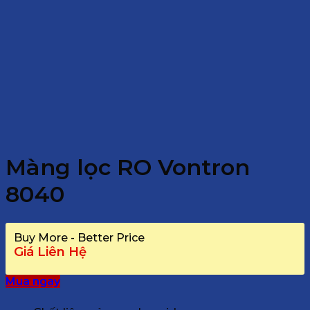
Màng lọc RO Vontron
8040
Buy More - Better Price
Giá Liên Hệ
Mua ngay