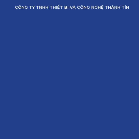
Skip
CÔNG TY TNHH THIẾT BỊ VÀ CÔNG NGHỆ THÀNH TÍN
to
content