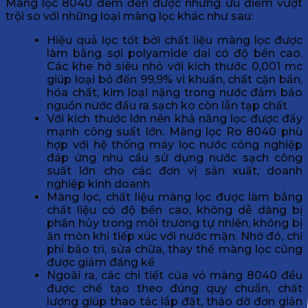
Màng lọc 8040 đem đến được những ưu điểm vượt
trội so với những loại màng lọc khác như sau:
Hiệu quả lọc tốt bởi chất liệu màng lọc được
làm bằng sợi polyamide dai có độ bền cao.
Các khe hở siêu nhỏ với kích thước 0,001 mc
giúp loại bỏ đến 99,9% vi khuẩn, chất cặn bẩn,
hóa chất, kim loại nặng trong nước đảm bảo
nguồn nước đầu ra sạch ko còn lẫn tạp chất
Với kích thước lớn nên khả năng lọc được đẩy
mạnh công suất lớn. Màng lọc Ro 8040 phù
hợp với hệ thống máy lọc nước công nghiệp
đáp ứng nhu cầu sử dụng nước sạch công
suất lớn cho các đơn vị sản xuất, doanh
nghiệp kinh doanh
Màng lọc, chất liệu màng lọc được làm bằng
chất liệu có độ bền cao, không dễ dàng bị
phân hủy trong môi trường tự nhiên, không bị
ăn mòn khi tiếp xúc với nước mặn. Nhờ đó, chi
phí bảo trì, sửa chữa, thay thế màng lọc cũng
được giảm đáng kể
Ngoài ra, các chi tiết của vỏ màng 8040 đều
được chế tạo theo đúng quy chuẩn, chất
lượng giúp thao tác lắp đặt, tháo dỡ đơn giản