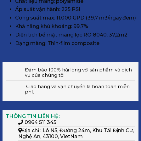
Chất liệu màng: polyamide
Áp suất vận hành: 225 PSI
Công suất max: 11.000 GPD (39,7 m3/ngày.đêm)
Khả năng khử khoáng: 99,7%
Diện tích bề mặt màng lọc RO 8040: 37,2m2
Dạng màng: Thin-film composite
Đảm bảo 100% hài lòng với sản phẩm và dịch
vụ của chúng tôi
Giao hàng và vận chuyển là hoàn toàn miễn
phí,
THÔNG TIN LIÊN HỆ:
0964 511 345
Địa chỉ : Lô N5, Đường 24m, Khu Tái Định Cư,
Nghệ An, 43100, VietNam