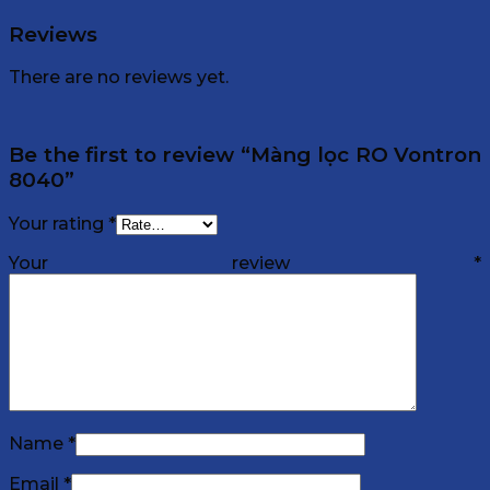
Reviews
There are no reviews yet.
Be the first to review “Màng lọc RO Vontron
8040”
Your rating
*
Your review
*
Name
*
Email
*