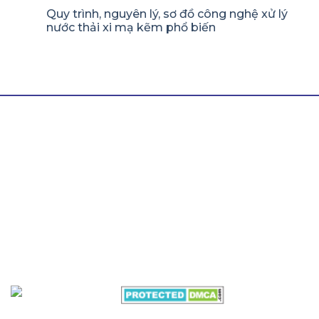
Quy trình, nguyên lý, sơ đồ công nghệ xử lý
nước thải xi mạ kẽm phổ biến
LIÊN HỆ THÀNH TÍN
Hotline/ Zalo:
0964 511 345
Email:
thanhtinnghean@gmail.com
Địa chỉ:
Lô N5, Đường 24m, Khu Công Nghiệp
Nghi Phú, Nghệ An, 43100
Văn phòng Miền Nam:
B7/12h Ấp 2A , Xã Vĩnh Lộc A
, Huyện Bình Chánh, Thành phố Hồ Chí Minh
VỀ CHÚNG TÔI