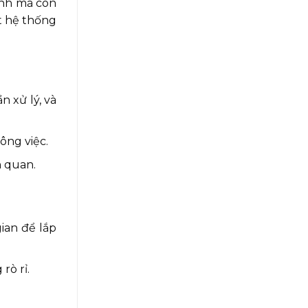
ình mà còn
t hệ thống
n xử lý, và
ông việc.
n quan.
ian để lắp
rò rỉ.