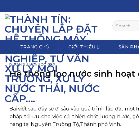
Skip
to
content
Search
for:
TRANG CHỦ
GIỚI THIỆU
SẢN PH
DỰ ÁN XỬ LÝ NƯỚC CẤP
Hệ thống lọc nước sinh hoạt 
Bài viết sau đây sẽ đi sâu vào quá trình lắp đặt một
h
pháp tối ưu cho việc cải thiện chất lượng nước, 
hàng tại Nguyễn Trường Tộ,Thành phố Vinh.