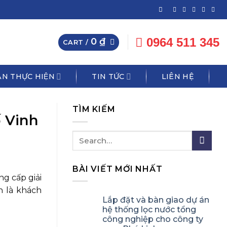
0964 511 345
0
₫
CART /
N THỰC HIỆN
TIN TỨC
LIÊN HỆ
TÌM KIẾM
ố Vinh
BÀI VIẾT MỚI NHẤT
g cấp giải
n là khách
Lắp đặt và bàn giao dự án
hệ thống lọc nước tổng
công nghiệp cho công ty