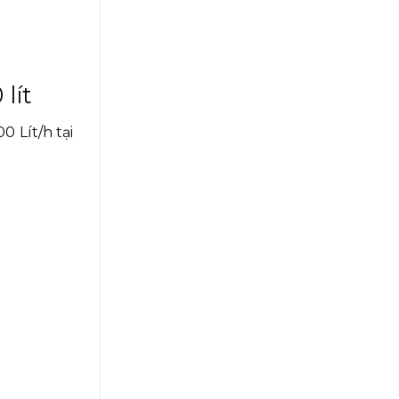
 lít
 Lít/h tại