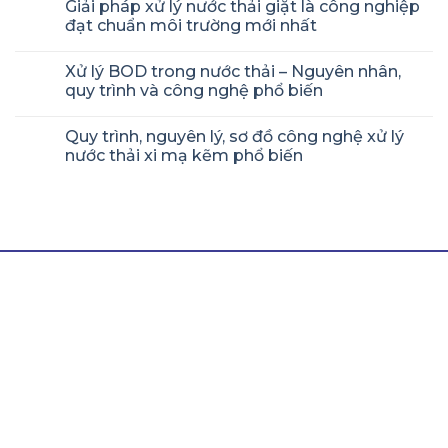
Giải pháp xử lý nước thải giặt là công nghiệp
đạt chuẩn môi trường mới nhất
Xử lý BOD trong nước thải – Nguyên nhân,
quy trình và công nghệ phổ biến
Quy trình, nguyên lý, sơ đồ công nghệ xử lý
nước thải xi mạ kẽm phổ biến
LIÊN HỆ THÀNH TÍN
Hotline/ Zalo:
0964 511 345
Email:
thanhtinnghean@gmail.com
Địa chỉ:
Lô N5, Đường 24m, Khu Công Nghiệp
Nghi Phú, Nghệ An, 43100
Văn phòng Miền Nam:
B7/12h Ấp 2A , Xã Vĩnh Lộc A