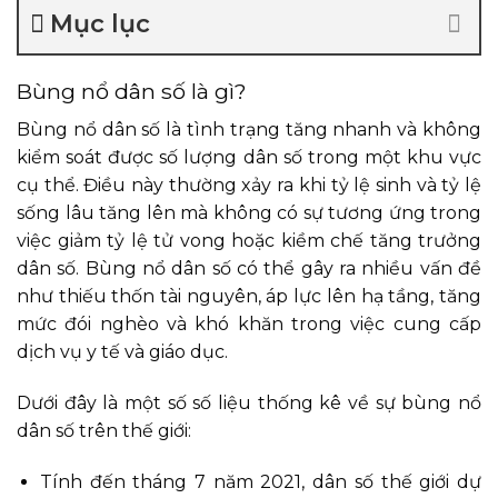
Mục lục
Bùng nổ dân số là gì?
Bùng nổ dân số là tình trạng tăng nhanh và không
kiểm soát được số lượng dân số trong một khu vực
cụ thể. Điều này thường xảy ra khi tỷ lệ sinh và tỷ lệ
sống lâu tăng lên mà không có sự tương ứng trong
việc giảm tỷ lệ tử vong hoặc kiềm chế tăng trưởng
dân số. Bùng nổ dân số có thể gây ra nhiều vấn đề
như thiếu thốn tài nguyên, áp lực lên hạ tầng, tăng
mức đói nghèo và khó khăn trong việc cung cấp
dịch vụ y tế và giáo dục.
Dưới đây là một số số liệu thống kê về sự bùng nổ
dân số trên thế giới:
Tính đến tháng 7 năm 2021, dân số thế giới dự