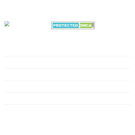
, Huyện Bình Chánh, Thành phố Hồ Chí Minh
VỀ CHÚNG TÔI
Giới thiệu
Hồ sơ môi trường
Xử lý nước thải
Xử lý nước cấp
Xử lý khí thải công nghiệp
Xử lý rác thải công nghiệp
HỖ TRỢ KHÁCH HÀNG