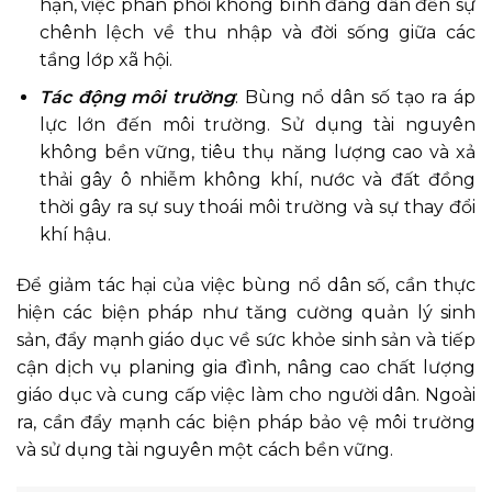
hạn, việc phân phối không bình đẳng dẫn đến sự
chênh lệch về thu nhập và đời sống giữa các
tầng lớp xã hội.
Tác động môi trường
: Bùng nổ dân số tạo ra áp
lực lớn đến môi trường. Sử dụng tài nguyên
không bền vững, tiêu thụ năng lượng cao và xả
thải gây ô nhiễm không khí, nước và đất đồng
thời gây ra sự suy thoái môi trường và sự thay đổi
khí hậu.
Để giảm tác hại của việc bùng nổ dân số, cần thực
hiện các biện pháp như tăng cường quản lý sinh
sản, đẩy mạnh giáo dục về sức khỏe sinh sản và tiếp
cận dịch vụ planing gia đình, nâng cao chất lượng
giáo dục và cung cấp việc làm cho người dân. Ngoài
ra, cần đẩy mạnh các biện pháp bảo vệ môi trường
và sử dụng tài nguyên một cách bền vững.