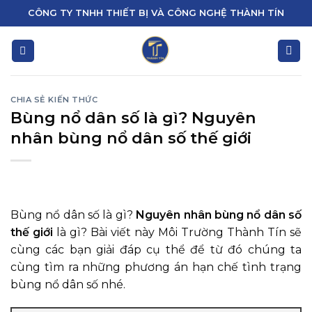
Skip
CÔNG TY TNHH THIẾT BỊ VÀ CÔNG NGHỆ THÀNH TÍN
to
content
CHIA SẺ KIẾN THỨC
Bùng nổ dân số là gì? Nguyên
nhân bùng nổ dân số thế giới
Bùng nổ dân số là gì?
Nguyên nhân bùng nổ dân số
thế giới
là gì? Bài viết này Môi Trường Thành Tín sẽ
cùng các bạn giải đáp cụ thể để từ đó chúng ta
cùng tìm ra những phương án hạn chế tình trạng
bùng nổ dân số nhé.