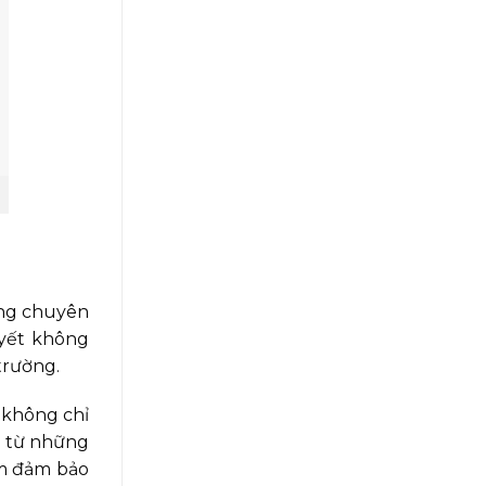
ững chuyên
uyết không
trường.
 không chỉ
, từ những
ằm đảm bảo