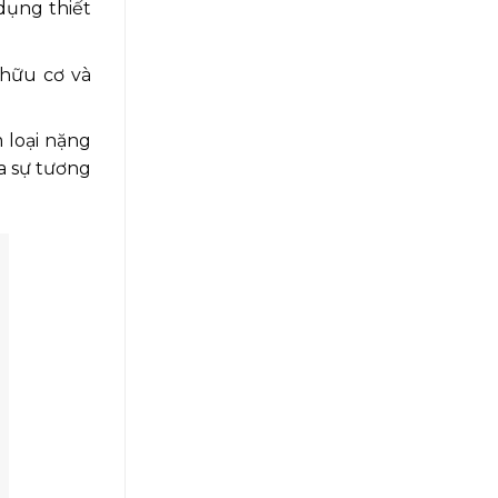
dụng thiết
 hữu cơ và
 loại nặng
a sự tương