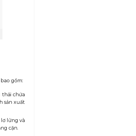
, bao gồm:
 thải chứa
h sản xuất
lơ lửng và
ắng cặn.