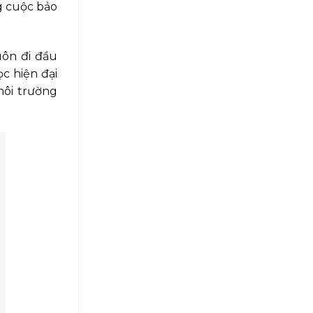
g cuộc bảo
uôn đi đầu
c hiện đại
môi trường