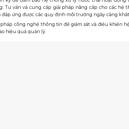
ịnh kỳ để đảm bảo hệ thống xử lý nước thải hoạt động 
ng: Tư vấn và cung cấp giải pháp nâng cấp cho các hệ t
à đáp ứng được các quy định môi trường ngày càng khắt
ải pháp công nghệ thông tin để giám sát và điều khiển h
cao hiệu quả quản lý.