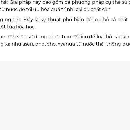
thải: Giải pháp này bao gồm ba phương pháp cụ thể sử 
ừ nước để tối ưu hóa quá trình loại bỏ chất cặn.
 nghiệp: Đây là kỹ thuật phổ biến để loại bỏ cả chất
ết tủa hóa học.
n đến việc sử dụng nhựa trao đổi ion để loại bỏ các kim
óng xạ như asen, photpho, xyanua từ nước thải, thông qu