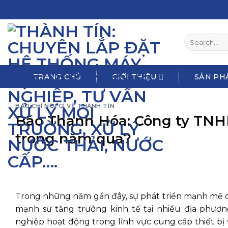
Skip
to
content
Search
for:
TRANG CHỦ
GIỚI THIỆU
SẢN PH
BÁO CHÍ NÓI GÌ VỀ THÀNH TÍN
Báo Thanh Hóa: Công ty TNHH
trong năm qua?
Trong những năm gần đây, sự phát triển mạnh mẽ c
mạnh sự tăng trưởng kinh tế tại nhiều địa phươ
nghiệp hoạt động trong lĩnh vực cung cấp thiết bị