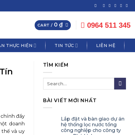
0964 511 345
0
₫
CART /
N THỰC HIỆN
TIN TỨC
LIÊN HỆ
TÌM KIẾM
Tín
BÀI VIẾT MỚI NHẤT
 chính đẩy
Lắp đặt và bàn giao dự án
 một doanh
hệ thống lọc nước tổng
công nghiệp cho công ty
 thế và uy