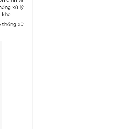
ổn định và
hống xử lý
 khe.
ệ thống xử