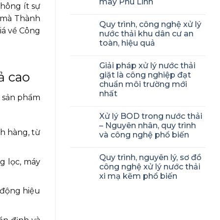
may Phú Linh
hông ít sự
n mà Thành
Quy trình, công nghệ xử lý
iá về Công
nước thải khu dân cư an
toàn, hiệu quả
Giải pháp xử lý nước thải
ả cao
giặt là công nghiệp đạt
chuẩn môi trường mới
nhất
à sản phẩm
Xử lý BOD trong nước thải
– Nguyên nhân, quy trình
ch hàng, từ
và công nghệ phổ biến
Quy trình, nguyên lý, sơ đồ
g lọc, máy
công nghệ xử lý nước thải
xi mạ kẽm phổ biến
 động hiệu