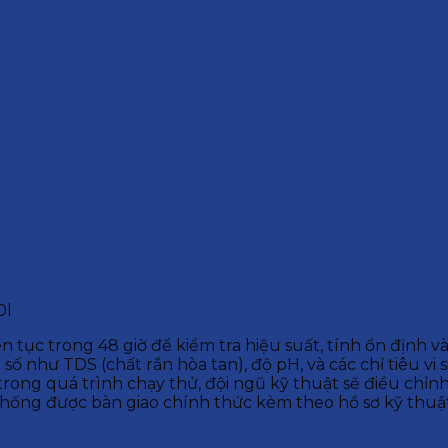
0l
tục trong 48 giờ để kiểm tra hiệu suất, tính ổn định v
số như TDS (chất rắn hòa tan), độ pH, và các chỉ tiêu vi
trong quá trình chạy thử, đội ngũ kỹ thuật sẽ điều chỉnh
ệ thống được bàn giao chính thức kèm theo hồ sơ kỹ thu