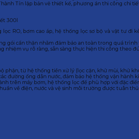
hành Tín lập bản vẽ thiết kế, phương án thi công chi tiế
iết 300l
g lọc RO, bơm cao áp, hệ thống lọc sơ bộ và vật tư đi
óng gói cẩn thận nhằm đảm bảo an toàn trong quá trình
g nhiệm vụ rõ ràng, sẵn sàng thực hiện thi công theo đ
 bộ phận, từ hệ thống tiền xử lý (lọc cặn, khử mùi, khử
các đường ống dẫn nước, đảm bảo hệ thống vận hành kín
n hành trên máy bơm, hệ thống lọc để phù hợp với đặc đ
chuẩn về điện, nước và vệ sinh môi trường được tuân th