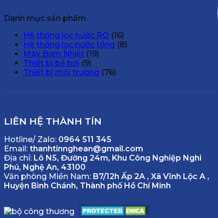
Danh mục sản phẩm
Hệ thống lọc nước RO
(16)
Hệ thống lọc nước tổng
(8)
Máy Bơm Nhiệt
(19)
Thiết bị bể bơi
(9)
Thiết bị môi trường
(76)
LIÊN HỆ THÀNH TÍN
Hotline/ Zalo:
0964 511 345
Email:
thanhtinnghean@gmail.com
Địa chỉ:
Lô N5, Đường 24m, Khu Công Nghiệp Nghi
Phú, Nghệ An, 43100
Văn phòng Miền Nam:
B7/12h Ấp 2A , Xã Vĩnh Lộc A ,
Huyện Bình Chánh, Thành phố Hồ Chí Minh