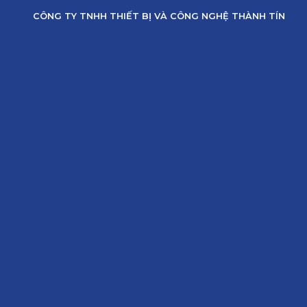
Skip
CÔNG TY TNHH THIẾT BỊ VÀ CÔNG NGHỆ THÀNH TÍN
to
content