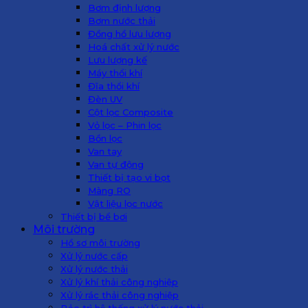
Bơm định lượng
Bơm nước thải
Đồng hồ lưu lượng
Hoá chất xử lý nước
Lưu lượng kế
Máy thổi khí
Đĩa thổi khí
Đèn UV
Cột lọc Composite
Vỏ lọc – Phin lọc
Bồn lọc
Van tay
Van tự động
Thiết bị tạo vi bọt
Màng RO
Vật liệu lọc nước
Thiết bị bể bơi
Môi trường
Hồ sơ môi trường
Xử lý nước cấp
Xử lý nước thải
Xử lý khí thải công nghiệp
Xử lý rác thải công nghiệp
Bảo trì hệ thống xử lý nước thải