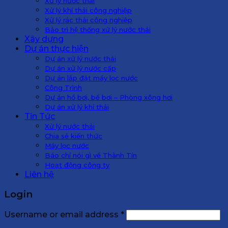
Xử lý nước thải
Xử lý khí thải công nghiệp
Xử lý rác thải công nghiệp
Bảo trì hệ thống xử lý nước thải
Xây dựng
Dự án thực hiện
Dự án xử lý nước thải
Dự án xử lý nước cấp
Dự án lắp đặt máy lọc nước
Công Trình
Dự án hồ bơi, bể bơi – Phòng xông hơi
Dự án xử lý khí thải
Tin Tức
Xử lý nước thải
Chia sẻ kiến thức
Máy lọc nước
Báo chí nói gì về Thành Tín
Hoạt động công ty
Liên hệ
Login
Username or email address
*