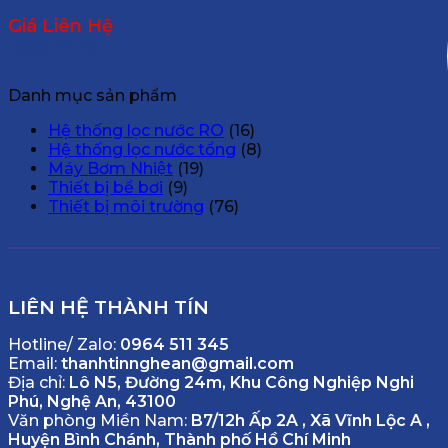
Giá Liên Hệ
Read more
Danh mục sản phẩm
Hệ thống lọc nước RO
(16)
Hệ thống lọc nước tổng
(8)
Máy Bơm Nhiệt
(19)
Thiết bị bể bơi
(9)
Thiết bị môi trường
(76)
LIÊN HỆ THÀNH TÍN
Hotline/ Zalo:
0964 511 345
Email:
thanhtinnghean@gmail.com
Địa chỉ:
Lô N5, Đường 24m, Khu Công Nghiệp Nghi
Phú, Nghệ An, 43100
Văn phòng Miền Nam:
B7/12h Ấp 2A , Xã Vĩnh Lộc A ,
Huyện Bình Chánh, Thành phố Hồ Chí Minh