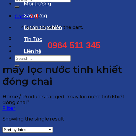
Môi trường
for:
Xây dựng
0
₫
Cart /
No products in the cart.
Dự án thực hiện
Tin Tức
0964 511 345
Liên hệ
Search
for:
máy lọc nước tinh khiết
đóng chai
Home
/
Products tagged “máy lọc nước tinh khiết
đóng chai”
Filter
Showing the single result