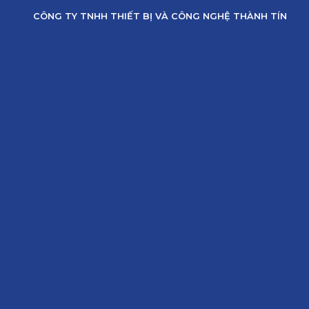
Skip
CÔNG TY TNHH THIẾT BỊ VÀ CÔNG NGHỆ THÀNH TÍN
to
content