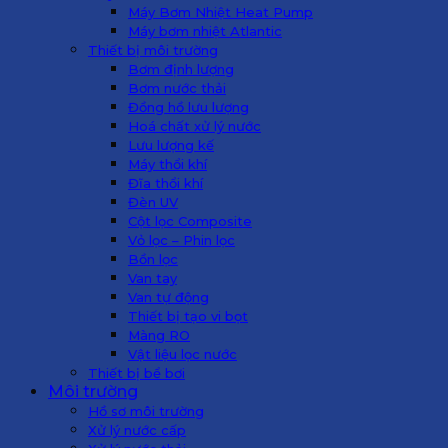
Máy Bơm Nhiệt Heat Pump
Máy bơm nhiệt Atlantic
Thiết bị môi trường
Bơm định lượng
Bơm nước thải
Đồng hồ lưu lượng
Hoá chất xử lý nước
Lưu lượng kế
Máy thổi khí
Đĩa thổi khí
Đèn UV
Cột lọc Composite
Vỏ lọc – Phin lọc
Bồn lọc
Van tay
Van tự động
Thiết bị tạo vi bọt
Màng RO
Vật liệu lọc nước
Thiết bị bể bơi
Môi trường
Hồ sơ môi trường
Xử lý nước cấp