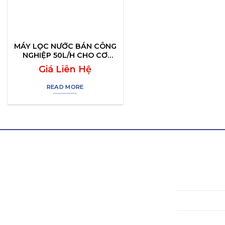
MÁY LỌC NƯỚC BÁN CÔNG
NGHIỆP 50L/H CHO CƠ
QUAN, TRƯỜNG HỌC
Giá Liên Hệ
READ MORE
LIÊN HỆ THÀNH TÍN
VỀ CHÚN
Hotline/ Zalo:
0964 511 345
Giới thiệ
Email:
thanhtinnghean@gmail.com
Hồ sơ mô
Địa chỉ:
Lô N5, Đường 24m, Khu
Công Nghiệp Nghi Phú, Nghệ An,
Xử lý nướ