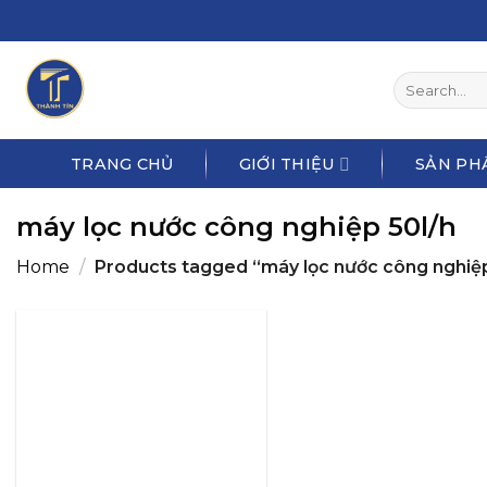
Skip
to
content
Search
for:
TRANG CHỦ
GIỚI THIỆU
SẢN PH
máy lọc nước công nghiệp 50l/h
Home
/
Products tagged “máy lọc nước công nghiệp