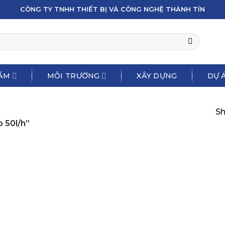
CÔNG TY TNHH THIẾT BỊ VÀ CÔNG NGHỆ THÀNH TÍN
ẨM
MÔI TRƯỜNG
XÂY DỰNG
DỰ Á
Sh
 50l/h”