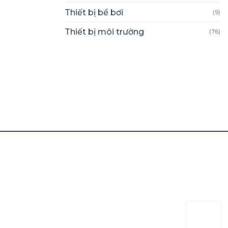
Thiết bị bể bơi
(9)
Thiết bị môi trường
(76)
NG
KẾT NỐI MXH CHÚNG TÔI