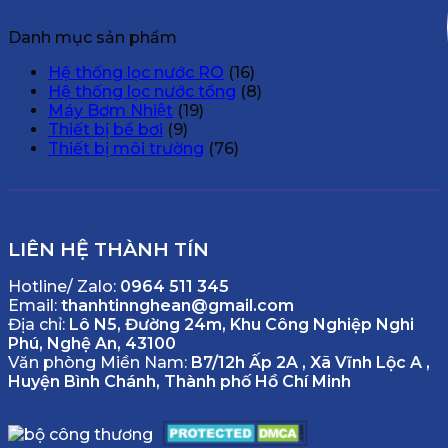
Danh mục sản phẩm
Hệ thống lọc nước RO
(16)
Hệ thống lọc nước tổng
(8)
Máy Bơm Nhiệt
(19)
Thiết bị bể bơi
(9)
Thiết bị môi trường
(76)
LIÊN HỆ THÀNH TÍN
Hotline/ Zalo:
0964 511 345
Email:
thanhtinnghean@gmail.com
Địa chỉ:
Lô N5, Đường 24m, Khu Công Nghiệp Nghi
Phú, Nghệ An, 43100
Văn phòng Miền Nam:
B7/12h Ấp 2A , Xã Vĩnh Lộc A ,
Huyện Bình Chánh, Thành phố Hồ Chí Minh