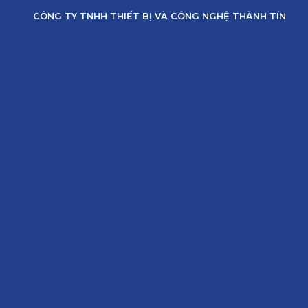
Skip
CÔNG TY TNHH THIẾT BỊ VÀ CÔNG NGHỆ THÀNH TÍN
to
content