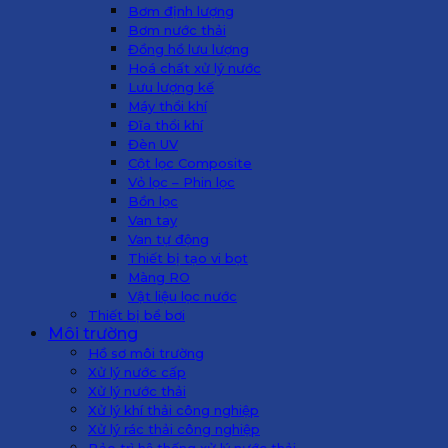
Bơm định lượng
Bơm nước thải
Đồng hồ lưu lượng
Hoá chất xử lý nước
Lưu lượng kế
Máy thổi khí
Đĩa thổi khí
Đèn UV
Cột lọc Composite
Vỏ lọc – Phin lọc
Bồn lọc
Van tay
Van tự động
Thiết bị tạo vi bọt
Màng RO
Vật liệu lọc nước
Thiết bị bể bơi
Môi trường
Hồ sơ môi trường
Xử lý nước cấp
Xử lý nước thải
Xử lý khí thải công nghiệp
Xử lý rác thải công nghiệp
Bảo trì hệ thống xử lý nước thải