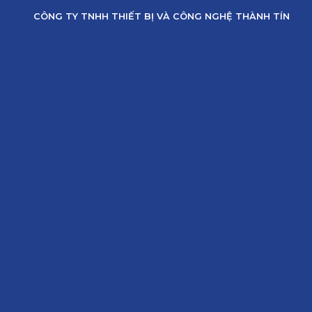
Skip
CÔNG TY TNHH THIẾT BỊ VÀ CÔNG NGHỆ THÀNH TÍN
to
content