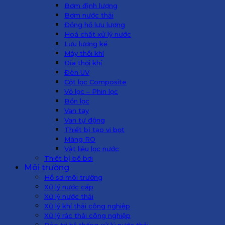
Bơm định lượng
Bơm nước thải
Đồng hồ lưu lượng
Hoá chất xử lý nước
Lưu lượng kế
Máy thổi khí
Đĩa thổi khí
Đèn UV
Cột lọc Composite
Vỏ lọc – Phin lọc
Bồn lọc
Van tay
Van tự động
Thiết bị tạo vi bọt
Màng RO
Vật liệu lọc nước
Thiết bị bể bơi
Môi trường
Hồ sơ môi trường
Xử lý nước cấp
Xử lý nước thải
Xử lý khí thải công nghiệp
Xử lý rác thải công nghiệp
Bảo trì hệ thống xử lý nước thải