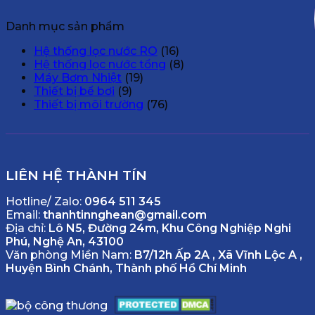
Danh mục sản phẩm
Hệ thống lọc nước RO
(16)
Hệ thống lọc nước tổng
(8)
Máy Bơm Nhiệt
(19)
Thiết bị bể bơi
(9)
Thiết bị môi trường
(76)
LIÊN HỆ THÀNH TÍN
Hotline/ Zalo:
0964 511 345
Email:
thanhtinnghean@gmail.com
Địa chỉ:
Lô N5, Đường 24m, Khu Công Nghiệp Nghi
Phú, Nghệ An, 43100
Văn phòng Miền Nam:
B7/12h Ấp 2A , Xã Vĩnh Lộc A ,
Huyện Bình Chánh, Thành phố Hồ Chí Minh