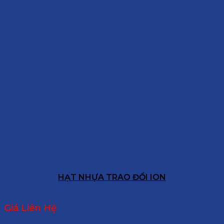
HẠT NHỰA TRAO ĐỔI ION
Giá Liên Hệ
Read more