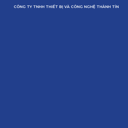
Skip
CÔNG TY TNHH THIẾT BỊ VÀ CÔNG NGHỆ THÀNH TÍN
to
content