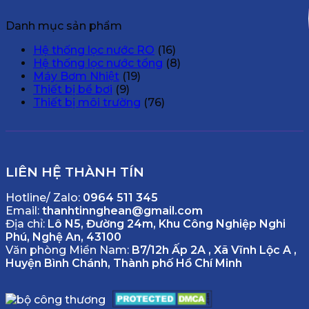
Danh mục sản phẩm
Hệ thống lọc nước RO
(16)
Hệ thống lọc nước tổng
(8)
Máy Bơm Nhiệt
(19)
Thiết bị bể bơi
(9)
Thiết bị môi trường
(76)
LIÊN HỆ THÀNH TÍN
Hotline/ Zalo:
0964 511 345
Email:
thanhtinnghean@gmail.com
Địa chỉ:
Lô N5, Đường 24m, Khu Công Nghiệp Nghi
Phú, Nghệ An, 43100
Văn phòng Miền Nam:
B7/12h Ấp 2A , Xã Vĩnh Lộc A ,
Huyện Bình Chánh, Thành phố Hồ Chí Minh