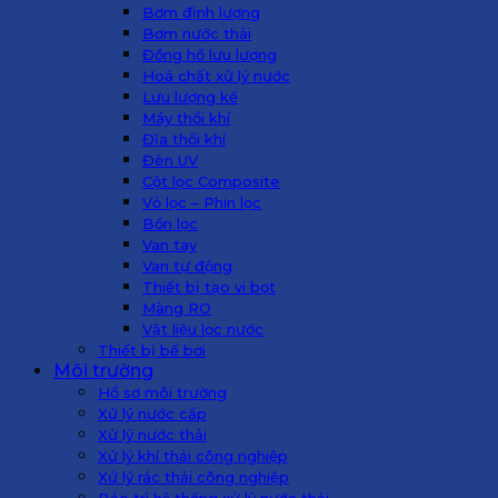
Bơm định lượng
Bơm nước thải
Đồng hồ lưu lượng
Hoá chất xử lý nước
Lưu lượng kế
Máy thổi khí
Đĩa thổi khí
Đèn UV
Cột lọc Composite
Vỏ lọc – Phin lọc
Bồn lọc
Van tay
Van tự động
Thiết bị tạo vi bọt
Màng RO
Vật liệu lọc nước
Thiết bị bể bơi
Môi trường
Hồ sơ môi trường
Xử lý nước cấp
Xử lý nước thải
Xử lý khí thải công nghiệp
Xử lý rác thải công nghiệp
Bảo trì hệ thống xử lý nước thải