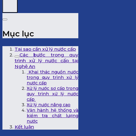
Mục lục
Tại sao cần xử lý nước cấp
Các bước trong quy
trình xử lý nước cấp tại
Nghệ An
Khai thác nguồn nước
trong quy trình xử lý
nước cấp
Xử lý nước sơ cấp trong
quy trình xử lý nước
cấp
Xử lý nước nâng cao
Vận hành hệ thống và
kiểm tra chất lượng
nước
Kết luận