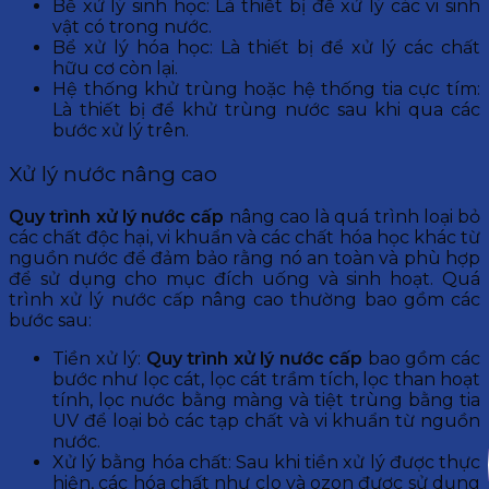
Bể xử lý sinh học: Là thiết bị để xử lý các vi sinh
vật có trong nước.
Bể xử lý hóa học: Là thiết bị để xử lý các chất
hữu cơ còn lại.
Hệ thống khử trùng hoặc hệ thống tia cực tím:
Là thiết bị để khử trùng nước sau khi qua các
bước xử lý trên.
Xử lý nước nâng cao
Quy trình xử lý nước cấp
nâng cao là quá trình loại bỏ
các chất độc hại, vi khuẩn và các chất hóa học khác từ
nguồn nước để đảm bảo rằng nó an toàn và phù hợp
để sử dụng cho mục đích uống và sinh hoạt. Quá
trình xử lý nước cấp nâng cao thường bao gồm các
bước sau:
Tiền xử lý:
Quy trình xử lý nước cấp
bao gồm các
bước như lọc cát, lọc cát trầm tích, lọc than hoạt
tính, lọc nước bằng màng và tiệt trùng bằng tia
UV để loại bỏ các tạp chất và vi khuẩn từ nguồn
nước.
Xử lý bằng hóa chất: Sau khi tiền xử lý được thực
hiện, các hóa chất như clo và ozon được sử dụng