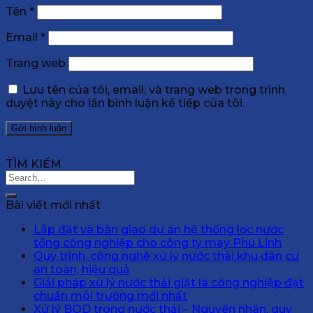
Tên
*
Email
*
Trang web
Lưu tên của tôi, email, và trang web trong trình
duyệt này cho lần bình luận kế tiếp của tôi.
TÌM KIẾM
Bài viết mới nhất
Lắp đặt và bàn giao dự án hệ thống lọc nước
tổng công nghiệp cho công ty may Phú Linh
Quy trình, công nghệ xử lý nước thải khu dân cư
an toàn, hiệu quả
Giải pháp xử lý nước thải giặt là công nghiệp đạt
chuẩn môi trường mới nhất
Xử lý BOD trong nước thải – Nguyên nhân, quy