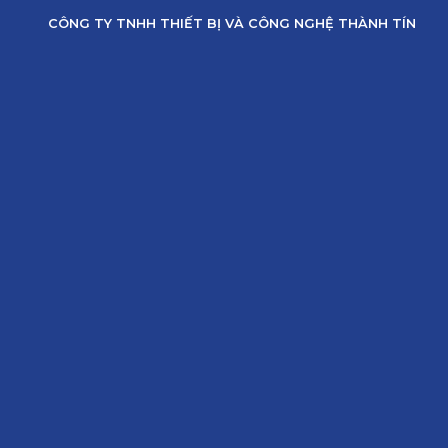
Skip
CÔNG TY TNHH THIẾT BỊ VÀ CÔNG NGHỆ THÀNH TÍN
to
content