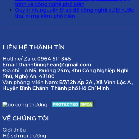
trình và công nghệ phổ biến
Quy trình, nguyên lý, sơ đồ công nghệ xử lý nước
thải xi mạ kẽm phổ biến
LIÊN HỆ THÀNH TÍN
Hotline/ Zalo:
0964 511 345
Email:
thanhtinnghean@gmail.com
Địa chỉ:
Lô N5, Đường 24m, Khu Công Nghiệp Nghi
Phú, Nghệ An, 43100
Văn phòng Miền Nam:
B7/12h Ấp 2A , Xã Vĩnh Lộc A ,
Huyện Bình Chánh, Thành phố Hồ Chí Minh
VỀ CHÚNG TÔI
Giới thiệu
Hồ sơ môi trường