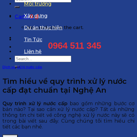
Môi trường
for:
Xây dựng
0
₫
Cart /
No products in the cart.
Dự án thực hiện
Tin Tức
0964 511 345
Liên hệ
Search
for:
Dịch vụ
,
Xử lý nước cấp
Tìm hiểu về quy trình xử lý nước
cấp đạt chuẩn tại Nghệ An
Quy trình xử lý nước cấp
bao gồm những bước cơ
bản nào? Tại sao cần xử lý nước cấp? Tất cả những
thông tin chi tiết về công nghệ xử lý nước này sẽ có
trong bài viết sau đây. Cùng chúng tôi tìm hiểu chi
tiết các bạn nhé.