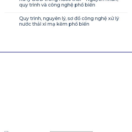
quy trình và công nghệ phổ biến
Quy trình, nguyên lý, sơ đồ công nghệ xử lý
nước thải xi mạ kẽm phổ biến
LIÊN HỆ THÀNH TÍN
Hotline/ Zalo:
0964 511 345
Email:
thanhtinnghean@gmail.com
Địa chỉ:
Lô N5, Đường 24m, Khu Công Nghiệp
Nghi Phú, Nghệ An, 43100
Văn phòng Miền Nam:
B7/12h Ấp 2A , Xã Vĩnh Lộc A
, Huyện Bình Chánh, Thành phố Hồ Chí Minh