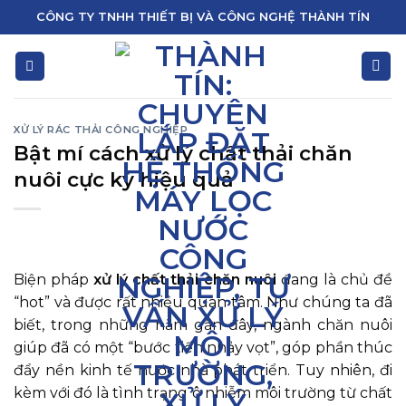
Skip
CÔNG TY TNHH THIẾT BỊ VÀ CÔNG NGHỆ THÀNH TÍN
to
content
XỬ LÝ RÁC THẢI CÔNG NGHIỆP
Bật mí cách xử lý chất thải chăn
nuôi cực kỳ hiệu quả
Biện pháp
xử lý chất thải chăn nuôi
đang là chủ đề
“hot” và được rất nhiều quan tâm. Như chúng ta đã
biết, trong những năm gần đây, ngành chăn nuôi
giúp đã có một “bước tiến nhảy vọt”, góp phần thúc
đẩy nền kinh tế nước nhà phát triển. Tuy nhiên, đi
kèm với đó là tình trạng ô nhiễm môi trường từ chất