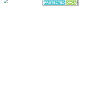
VỀ CHÚNG TÔI
Giới thiệu
Hồ sơ môi trường
Xử lý nước thải
Xử lý nước cấp
Xử lý khí thải công nghiệp
Xử lý rác thải công nghiệp
HỖ TRỢ KHÁCH HÀNG
KẾT NỐI MXH CHÚNG TÔI