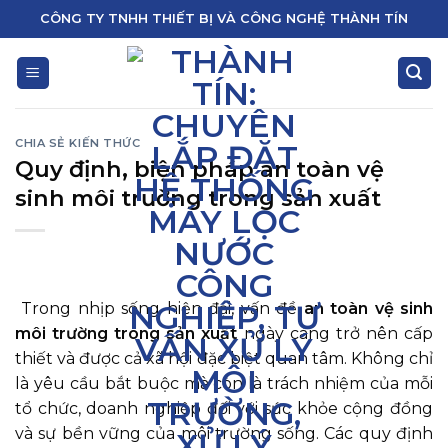
Skip
CÔNG TY TNHH THIẾT BỊ VÀ CÔNG NGHỆ THÀNH TÍN
to
content
CHIA SẺ KIẾN THỨC
Quy định, biện pháp an toàn vệ
sinh môi trường trong sản xuất
Trong nhịp sống hiện đại, vấn đề
an toàn vệ sinh
môi trường trong sản xuất
ngày càng trở nên cấp
thiết và được cả xã hội đặc biệt quan tâm. Không chỉ
là yêu cầu bắt buộc mà còn là trách nhiệm của mỗi
tổ chức, doanh nghiệp đối với sức khỏe cộng đồng
và sự bền vững của môi trường sống. Các quy định