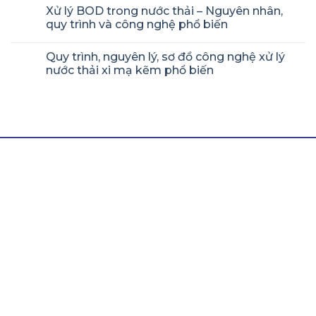
Xử lý BOD trong nước thải – Nguyên nhân,
quy trình và công nghệ phổ biến
Quy trình, nguyên lý, sơ đồ công nghệ xử lý
nước thải xi mạ kẽm phổ biến
LIÊN HỆ THÀNH TÍN
Hotline/ Zalo:
0964 511 345
Email:
thanhtinnghean@gmail.com
Địa chỉ:
Lô N5, Đường 24m, Khu Công Nghiệp
Nghi Phú, Nghệ An, 43100
Văn phòng Miền Nam:
B7/12h Ấp 2A , Xã Vĩnh Lộc A
, Huyện Bình Chánh, Thành phố Hồ Chí Minh