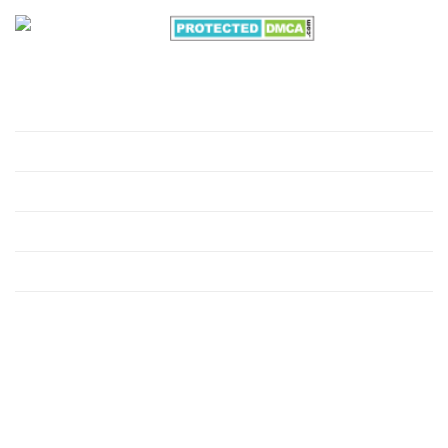
VỀ CHÚNG TÔI
Giới thiệu
Hồ sơ môi trường
Xử lý nước thải
Xử lý nước cấp
Xử lý khí thải công nghiệp
Xử lý rác thải công nghiệp
HỖ TRỢ KHÁCH HÀNG
KẾT NỐI MXH CHÚNG TÔI